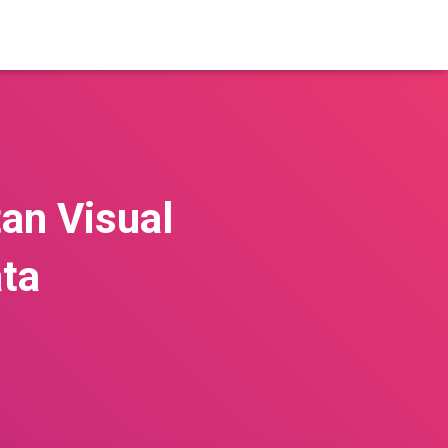
an Visual
ta