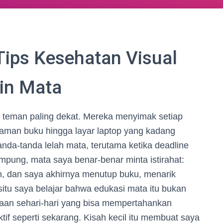
Tips Kesehatan Visual
in Mata
di teman paling dekat. Mereka menyimak setiap
alaman buku hingga layar laptop yang kadang
anda-tanda lelah mata, terutama ketika deadline
pung, mata saya benar-benar minta istirahat:
ih, dan saya akhirnya menutup buku, menarik
situ saya belajar bahwa edukasi mata itu bukan
saan sehari-hari yang bisa mempertahankan
tif seperti sekarang. Kisah kecil itu membuat saya