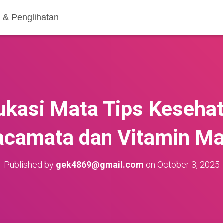
 & Penglihatan
ukasi Mata Tips Kesehat
acamata dan Vitamin Ma
Published by
gek4869@gmail.com
on
October 3, 2025