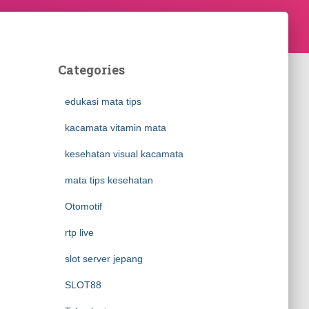
Categories
edukasi mata tips
kacamata vitamin mata
kesehatan visual kacamata
mata tips kesehatan
Otomotif
rtp live
slot server jepang
SLOT88