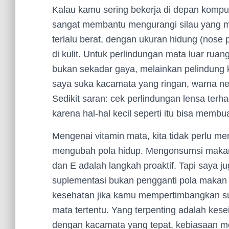
Kalau kamu sering bekerja di depan kompute
sangat membantu mengurangi silau yang me
terlalu berat, dengan ukuran hidung (nose
di kulit. Untuk perlindungan mata luar ru
bukan sekadar gaya, melainkan pelindung k
saya suka kacamata yang ringan, warna net
Sedikit saran: cek perlindungan lensa terha
karena hal-hal kecil seperti itu bisa membu
Mengenai vitamin mata, kita tidak perlu me
mengubah pola hidup. Mengonsumsi makanan
dan E adalah langkah proaktif. Tapi saya
suplementasi bukan pengganti pola makan 
kesehatan jika kamu mempertimbangkan su
mata tertentu. Yang terpenting adalah ke
dengan kacamata yang tepat, kebiasaan me