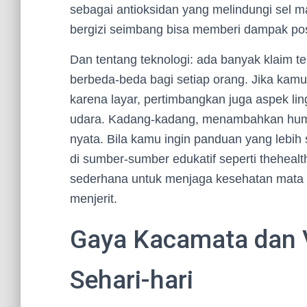
sebagai antioksidan yang melindungi sel ma
bergizi seimbang bisa memberi dampak posi
Dan tentang teknologi: ada banyak klaim ten
berbeda-beda bagi setiap orang. Jika kam
karena layar, pertimbangkan juga aspek li
udara. Kadang-kadang, menambahkan humid
nyata. Bila kamu ingin panduan yang lebih 
di sumber-sumber edukatif seperti theheal
sederhana untuk menjaga kesehatan mata 
menjerit.
Gaya Kacamata dan V
Sehari-hari