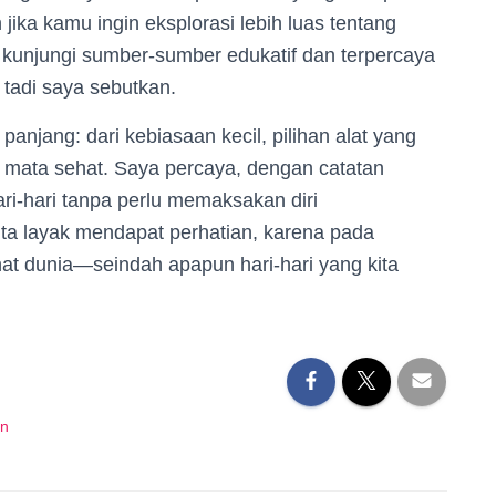
 jika kamu ingin eksplorasi lebih luas tentang
, kunjungi sumber-sumber edukatif dan terpercaya
 tadi saya sebutkan.
panjang: dari kebiasaan kecil, pilihan alat yang
 mata sehat. Saya percaya, dengan catatan
ri-hari tanpa perlu memaksakan diri
ta layak mendapat perhatian, karena pada
at dunia—seindah apapun hari-hari yang kita
in