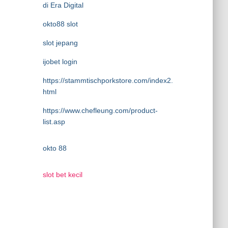
di Era Digital
okto88 slot
slot jepang
ijobet login
https://stammtischporkstore.com/index2.
html
https://www.chefleung.com/product-
list.asp
okto 88
slot bet kecil