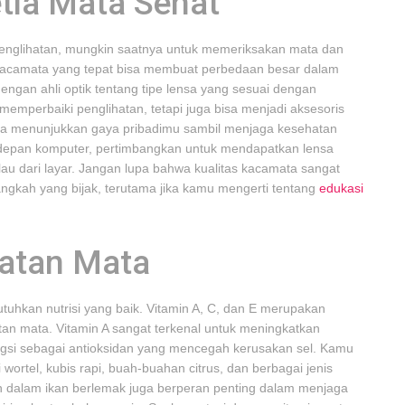
tia Mata Sehat
englihatan, mungkin saatnya untuk memeriksakan mata dan
acamata yang tepat bisa membuat perbedaan besar dalam
dengan ahli optik tentang tipe lensa yang sesuai dengan
emperbaiki penglihatan, tetapi juga bisa menjadi aksesoris
sa menunjukkan gaya pribadimu sambil menjaga kesehatan
 depan komputer, pertimbangkan untuk mendapatkan lensa
ilau dari layar. Jangan lupa bahwa kualitas kacamata sangat
angkah yang bijak, terutama jika kamu mengerti tentang
edukasi
hatan Mata
tuhkan nutrisi yang baik. Vitamin A, C, dan E merupakan
an mata. Vitamin A sangat terkenal untuk meningkatkan
ngsi sebagai antioksidan yang mencegah kerusakan sel. Kamu
wortel, kubis rapi, buah-buahan citrus, dan berbagai jenis
n dalam ikan berlemak juga berperan penting dalam menjaga