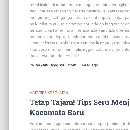
beraktivitas di depan monitor, ingatlah untuk mengikut
dan lihat sesuatu yang berada minimal 20 kaki (sekita
mengurangi ketegangan mata akibat paparan layar ya
baik. Minum cukup air setiap hari adalah langkah sed
terjaga. Jika kamu mulai merasa ada yang tidak bere
pemeriksaan. Ingat, kesehatan mata adalah investasi 
Untuk informasi lebih lanjut dan tips lainnya, kamu bi
Tips desain rumah minimalis nggak ada habisnya untuk
makin nyaman dan estetik!
By
gek4869@gmail.com
,
1 year
ago
MATA TIPS KESEHATAN
Tetap Tajam! Tips Seru Men
Kacamata Baru
Saat ini, menjaga kesehatan mata sangat penting, terleb