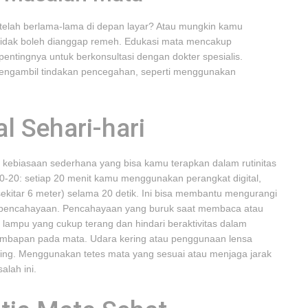
lah berlama-lama di depan layar? Atau mungkin kamu
 tidak boleh dianggap remeh. Edukasi mata mencakup
ntingnya untuk berkonsultasi dengan dokter spesialis.
 mengambil tindakan pencegahan, seperti menggunakan
l Sehari-hari
k kebiasaan sederhana yang bisa kamu terapkan dalam rutinitas
20-20: setiap 20 menit kamu menggunakan perangkat digital,
ekitar 6 meter) selama 20 detik. Ini bisa membantu mengurangi
a pencahayaan. Pencahayaan yang buruk saat membaca atau
lampu yang cukup terang dan hindari beraktivitas dalam
lembapan pada mata. Udara kering atau penggunaan lensa
ring. Menggunakan tetes mata yang sesuai atau menjaga jarak
lah ini.