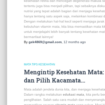
kesehatan retina dan mencegah degenerasi makula se
tertentu juga bisa menjadi pilihan, tapi sebaiknya d
nutrisi yang tepat adalah bagian dari menjaga keseh
hanya tentang satu aspek saja, melainkan kombinasi 
Dengan melakukan hal-hal kecil seperti menjaga jarak
kebutuhan vitamin mata, kita bisa memastikan mata ki
untuk menjelajahi lebih banyak tentang kesehatan m
bermanfaat lainnya!
By
gek4869@gmail.com
,
12 months
ago
MATA TIPS KESEHATAN
Mengintip Kesehatan Mata:
dan Pilih Kacamata…
Mata adalah jendela dunia kita, dan menjaga kesehata
Dalam rangka melakukan
edukasi mata
, kita perlu b
penglihatan. Salah satu cara mudah dan menyenangk
memastikan asupan
vitamin mata
yang cukup. Mari kit