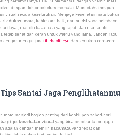
iring bertambahnya usia. Suplementasi dengan vitamin mata
iskusikan dengan dokter sebelum memulai. Mengetahui asupan
atan visual secara keseluruhan. Menjaga kesehatan mata bukan
dari
edukasi mata
, kebiasaan baik, dan nutrisi yang seimbang.
 dari layar, memilih kacamata yang tepat, dan memenuhi
ta tetap sehat dan cerah untuk waktu yang lama. Jangan ragu
ata dengan mengunjungi
thehealtheye
dan temukan cara-cara
 Tips Santai Jaga Penglihatanmu
n mata menjadi bagian penting dari kehidupan sehari-hari.
erbagi
tips kesehatan visual
yang bisa membantu menjaga
an adalah dengan memilih
kacamata
yang tepat dan
a lihat lebih dalam tentang hal-hal ini!