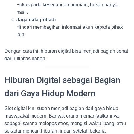
Fokus pada kesenangan bermain, bukan hanya
hasil.
Jaga data pribadi
Hindari membagikan informasi akun kepada pihak
lain.
Dengan cara ini, hiburan digital bisa menjadi bagian sehat
dari rutinitas harian.
Hiburan Digital sebagai Bagian
dari Gaya Hidup Modern
Slot digital kini sudah menjadi bagian dari gaya hidup
masyarakat modern. Banyak orang memanfaatkannya
sebagai sarana melepas stres, mengisi waktu luang, atau
sekadar mencari hiburan ringan setelah bekerja.