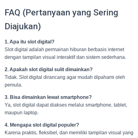
FAQ (Pertanyaan yang Sering
Diajukan)
1. Apa itu slot digital?
Slot digital adalah permainan hiburan berbasis internet
dengan tampilan visual interaktif dan sistem sederhana.
2. Apakah slot digital sulit dimainkan?
Tidak. Slot digital dirancang agar mudah dipahami oleh
pemula.
3. Bisa dimainkan lewat smartphone?
Ya, slot digital dapat diakses melalui smartphone, tablet,
maupun laptop.
4. Mengapa slot digital populer?
Karena praktis, fleksibel, dan memiliki tampilan visual yang