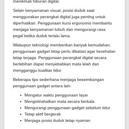
menikmati hiburan digital.
Selain kenyamanan visual, posisi duduk saat
menggunakan perangkat digital juga penting untuk
diperhatikan. Penggunaan kursi ergonomis membantu
menjaga kenyamanan tubuh dan mengurangi rasa
pegal ketika duduk terlalu lama.
Walaupun teknologi memberikan banyak kemudahan,
penggunaan gadget tetap perlu dibatasi agar kesehatan
tetap terjaga. Penggunaan perangkat digital secara
berlebihan dapat menyebabkan mata lelah dan
mengganggu kualitas tidur.
Beberapa tips sederhana menjaga keseimbangan
penggunaan gadget antara lain:
Mengatur waktu penggunaan layar
Mengistirahatkan mata secara berkala
Mengurangi penggunaan gadget sebelum tidur
Tetap aktif bergerak
Menjaga posisi duduk tetap nyaman