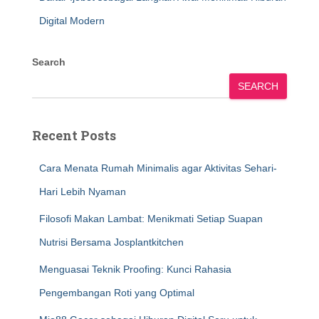
Digital Modern
Search
SEARCH
Recent Posts
Cara Menata Rumah Minimalis agar Aktivitas Sehari-
Hari Lebih Nyaman
Filosofi Makan Lambat: Menikmati Setiap Suapan
Nutrisi Bersama Josplantkitchen
Menguasai Teknik Proofing: Kunci Rahasia
Pengembangan Roti yang Optimal