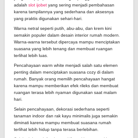
adalah
slot ijobet
yang sering menjadi pembahasan
karena tampilannya yang sederhana dan aksesnya
yang praktis digunakan sehari-hari.
Warna netral seperti putih, abu-abu, dan krem kini
semakin populer dalam desain interior rumah modern.
Warna-warna tersebut dipercaya mampu menciptakan
suasana yang lebih tenang dan membuat ruangan
terlihat lebih luas.
Pencahayaan warm white menjadi salah satu elemen
penting dalam menciptakan suasana cozy di dalam
rumah. Banyak orang memilih pencahayaan hangat
karena mampu memberikan efek rileks dan membuat
ruangan terasa lebih nyaman digunakan saat malam
hari.
Selain pencahayaan, dekorasi sederhana seperti
tanaman indoor dan rak kayu minimalis juga semakin
diminati karena mampu membuat suasana rumah
terlihat lebih hidup tanpa terasa berlebihan.