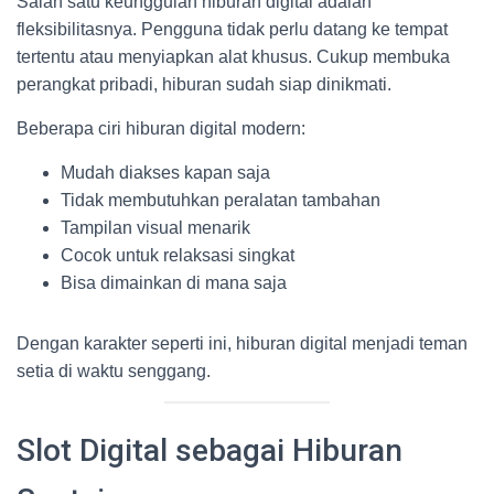
Salah satu keunggulan hiburan digital adalah
fleksibilitasnya. Pengguna tidak perlu datang ke tempat
tertentu atau menyiapkan alat khusus. Cukup membuka
perangkat pribadi, hiburan sudah siap dinikmati.
Beberapa ciri hiburan digital modern:
Mudah diakses kapan saja
Tidak membutuhkan peralatan tambahan
Tampilan visual menarik
Cocok untuk relaksasi singkat
Bisa dimainkan di mana saja
Dengan karakter seperti ini, hiburan digital menjadi teman
setia di waktu senggang.
Slot Digital sebagai Hiburan