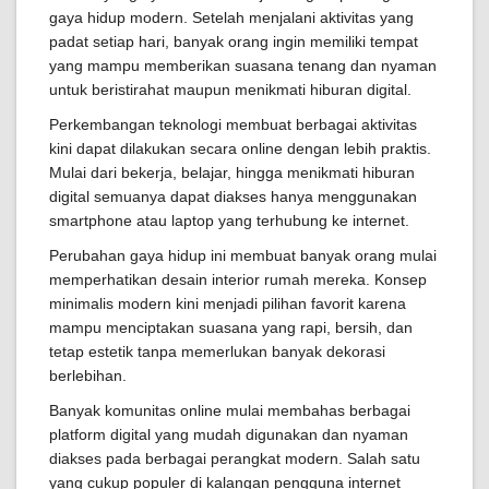
gaya hidup modern. Setelah menjalani aktivitas yang
padat setiap hari, banyak orang ingin memiliki tempat
yang mampu memberikan suasana tenang dan nyaman
untuk beristirahat maupun menikmati hiburan digital.
Perkembangan teknologi membuat berbagai aktivitas
kini dapat dilakukan secara online dengan lebih praktis.
Mulai dari bekerja, belajar, hingga menikmati hiburan
digital semuanya dapat diakses hanya menggunakan
smartphone atau laptop yang terhubung ke internet.
Perubahan gaya hidup ini membuat banyak orang mulai
memperhatikan desain interior rumah mereka. Konsep
minimalis modern kini menjadi pilihan favorit karena
mampu menciptakan suasana yang rapi, bersih, dan
tetap estetik tanpa memerlukan banyak dekorasi
berlebihan.
Banyak komunitas online mulai membahas berbagai
platform digital yang mudah digunakan dan nyaman
diakses pada berbagai perangkat modern. Salah satu
yang cukup populer di kalangan pengguna internet