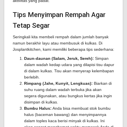
aktivitas yang padat.
Tips Menyimpan Rempah Agar
Tetap Segar
Seringkali kita membeli rempah dalam jumlah banyak
namun berakhir layu atau membusuk di kulkas. Di
Josplantkitchen, kami memiliki beberapa tips sederhana:
Daun-daunan (Salam, Jeruk, Sereh):
Simpan
dalam wadah kedap udara yang dilapisi tisu dapur
di dalam kulkas. Tisu akan menyerap kelembapan
berlebih.
Rimpang (Jahe, Kunyit, Lengkuas):
Biarkan di
suhu ruang dalam wadah terbuka jika akan
segera digunakan, atau bungkus kertas jika ingin
disimpan di kulkas.
Bumbu Halus:
Anda bisa membuat stok bumbu
halus (baceman bawang) dan menyimpannya
dalam toples kaca berisi minyak di kulkas. Ini