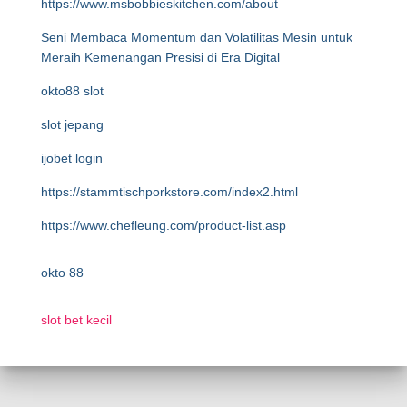
https://www.msbobbieskitchen.com/about
Seni Membaca Momentum dan Volatilitas Mesin untuk
Meraih Kemenangan Presisi di Era Digital
okto88 slot
slot jepang
ijobet login
https://stammtischporkstore.com/index2.html
https://www.chefleung.com/product-list.asp
okto 88
slot bet kecil