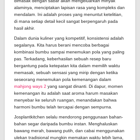
dimasak dengan sabar akan mengeluarkan minyak
alaminya, menciptakan lapisan rasa yang kompleks dan
mendalam. Ini adalah proses yang menuntut ketelitian,
di mana setiap detail kecil sangat berpengaruh pada
hasil akhir.
Dalam dunia kuliner yang kompetitif, konsistensi adalah
segalanya. Kita harus berani mencoba berbagai
kombinasi bumbu sampai menemukan pola yang paling
pas. Terkadang, keberhasilan sebuah resep baru
bergantung pada ketepatan kita dalam memilih waktu
memasak, sebuah sensasi yang mirip dengan ketika
seseorang menemukan pola kemenangan dalam
mahjong ways 2
yang sangat dinanti. Di dapur, momen
kemenangan itu adalah saat aroma harum masakan
menyebar ke seluruh ruangan, menandakan bahwa
harmoni bumbu telah tercapai dengan sempurna.
Josplantkitchen selalu mendorong penggunaan bahan-
bahan segar daripada bumbu instan. Menghaluskan
bawang merah, bawang putih, dan cabai menggunakan
ulekan tradisional mungkin memakan waktu lebih lama,