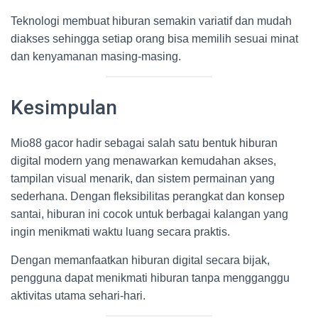
Teknologi membuat hiburan semakin variatif dan mudah
diakses sehingga setiap orang bisa memilih sesuai minat
dan kenyamanan masing-masing.
Kesimpulan
Mio88 gacor hadir sebagai salah satu bentuk hiburan
digital modern yang menawarkan kemudahan akses,
tampilan visual menarik, dan sistem permainan yang
sederhana. Dengan fleksibilitas perangkat dan konsep
santai, hiburan ini cocok untuk berbagai kalangan yang
ingin menikmati waktu luang secara praktis.
Dengan memanfaatkan hiburan digital secara bijak,
pengguna dapat menikmati hiburan tanpa mengganggu
aktivitas utama sehari-hari.