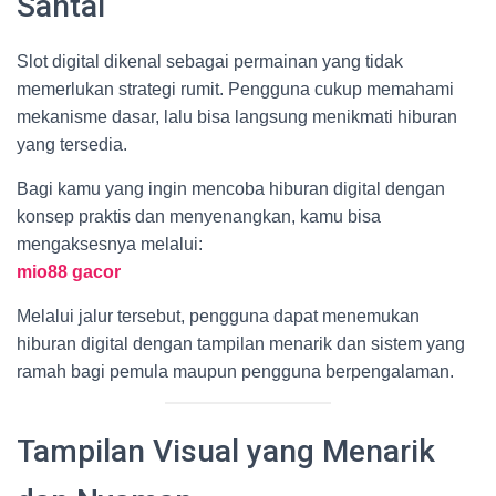
Santai
Slot digital dikenal sebagai permainan yang tidak
memerlukan strategi rumit. Pengguna cukup memahami
mekanisme dasar, lalu bisa langsung menikmati hiburan
yang tersedia.
Bagi kamu yang ingin mencoba hiburan digital dengan
konsep praktis dan menyenangkan, kamu bisa
mengaksesnya melalui:
mio88 gacor
Melalui jalur tersebut, pengguna dapat menemukan
hiburan digital dengan tampilan menarik dan sistem yang
ramah bagi pemula maupun pengguna berpengalaman.
Tampilan Visual yang Menarik