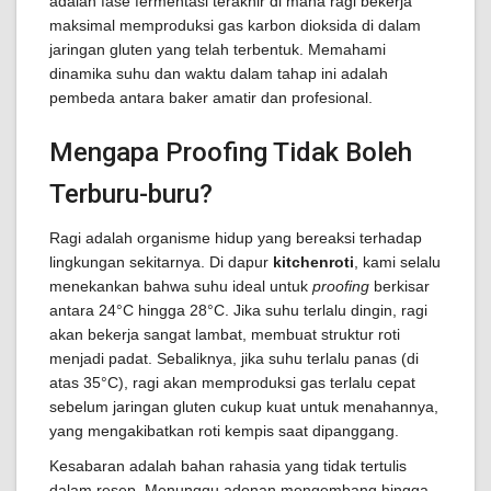
adalah fase fermentasi terakhir di mana ragi bekerja
maksimal memproduksi gas karbon dioksida di dalam
jaringan gluten yang telah terbentuk. Memahami
dinamika suhu dan waktu dalam tahap ini adalah
pembeda antara baker amatir dan profesional.
Mengapa Proofing Tidak Boleh
Terburu-buru?
Ragi adalah organisme hidup yang bereaksi terhadap
lingkungan sekitarnya. Di dapur
kitchenroti
, kami selalu
menekankan bahwa suhu ideal untuk
proofing
berkisar
antara 24°C hingga 28°C. Jika suhu terlalu dingin, ragi
akan bekerja sangat lambat, membuat struktur roti
menjadi padat. Sebaliknya, jika suhu terlalu panas (di
atas 35°C), ragi akan memproduksi gas terlalu cepat
sebelum jaringan gluten cukup kuat untuk menahannya,
yang mengakibatkan roti kempis saat dipanggang.
Kesabaran adalah bahan rahasia yang tidak tertulis
dalam resep. Menunggu adonan mengembang hingga