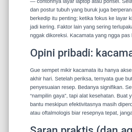
— contohnya layar laptop atau ponsel. Sela
dan postur tubuh yang buruk juga berperan.
berkedip itu penting; ketika fokus ke layar
jadi kering. Faktor lain yang sering terlupak
nggak dikoreksi. Kacamata yang ngga pas bi
Opini pribadi: kacam
Gue sempet mikir kacamata itu hanya akses
akhir hari. Setelah periksa, ternyata gue bu
penyesuaian resep. Bedanya signifikan. 
“nampilin gaya”, tapi alat kesehatan. Buat y
bantu meskipun efektivitasnya masih diperd
atau oftalmologis biar resepnya tepat, jan
Saran praktis (dan a