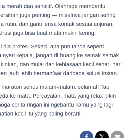
ata merah dan sensitif. Olahraga membantu
bersihan juga penting — misalnya jangan sering
rutin, dan ganti lensa kontak sesuai anjuran.
drasi juga bisa buat mata makin kering.
 dia protes. Sekecil apa pun tanda seperti
u nyeri kepala, jangan di-buang ke semak-semak.
nkan, dan mulai dari kebiasaan kecil sehari-hari.
 jauh lebih bermanfaat daripada solusi instan.
n maraton series malam-malam, selamat! Tapi
eda ke mata. Percayalah, mata yang relax bikin
oga cerita ringan ini ngebantu kamu yang lagi
ian kecil itu yang paling berarti.