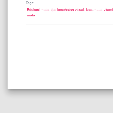
Tags:
Edukasi mata, tips kesehatan visual, kacamata, vitam
mata