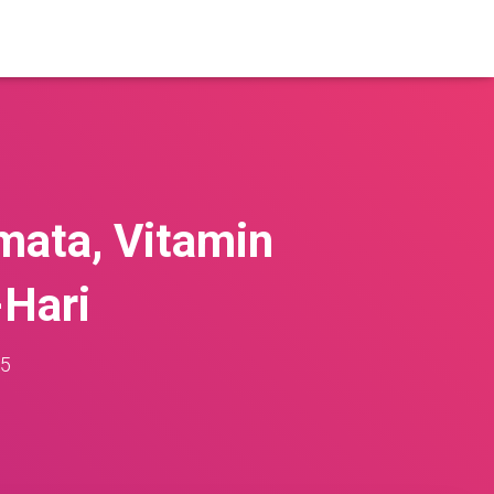
mata, Vitamin
-Hari
25