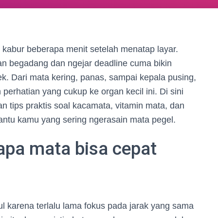
n kabur beberapa menit setelah menatap layar.
an begadang dan ngejar deadline cuma bikin
. Dari mata kering, panas, sampai kepala pusing,
erhatian yang cukup ke organ kecil ini. Di sini
an tips praktis soal kacamata, vitamin mata, dan
antu kamu yang sering ngerasain mata pegel.
apa mata bisa cepat
l karena terlalu lama fokus pada jarak yang sama