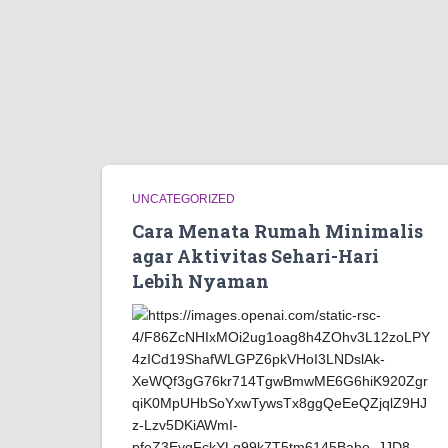
UNCATEGORIZED
Cara Menata Rumah Minimalis
agar Aktivitas Sehari-Hari
Lebih Nyaman