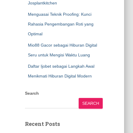
Josplantkitchen
Menguasai Teknik Proofing: Kunci
Rahasia Pengembangan Roti yang
Optimal
Mio88 Gacor sebagai Hiburan Digital
Seru untuk Mengisi Waktu Luang
Daftar Ijobet sebagai Langkah Awal
Menikmati Hiburan Digital Modern
Search
SEARCH
Recent Posts