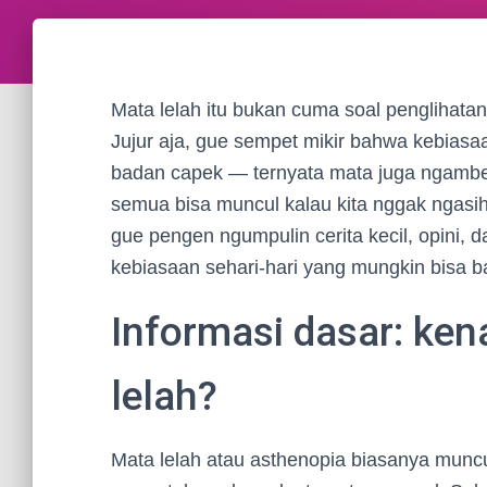
Mata lelah itu bukan cuma soal penglihata
Jujur aja, gue sempet mikir bahwa kebiasa
badan capek — ternyata mata juga ngambek
semua bisa muncul kalau kita nggak ngasih p
gue pengen ngumpulin cerita kecil, opini, d
kebiasaan sehari-hari yang mungkin bisa b
Informasi dasar: ken
lelah?
Mata lelah atau asthenopia biasanya muncu