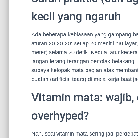
kecil yang ngaruh
Ada beberapa kebiasaan yang gampang ban
aturan 20-20-20: setiap 20 menit lihat laya
meter) selama 20 detik. Kedua, atur kece
jangan terang-terangan bertolak belakang. K
supaya kelopak mata bagian atas membantu
buatan (artificial tears) di meja kerja buat
Vitamin mata: wajib, 
overhyped?
Nah, soal vitamin mata sering jadi perdebat