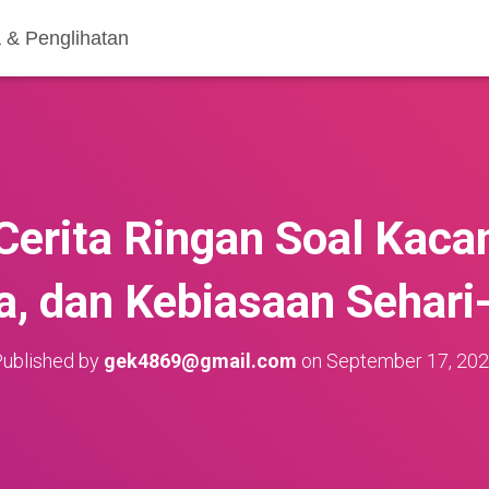
 & Penglihatan
Cerita Ringan Soal Kaca
, dan Kebiasaan Sehari
ublished by
gek4869@gmail.com
on
September 17, 20