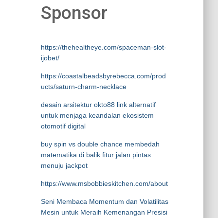
Sponsor
https://thehealtheye.com/spaceman-slot-
ijobet/
https://coastalbeadsbyrebecca.com/prod
ucts/saturn-charm-necklace
desain arsitektur okto88 link alternatif
untuk menjaga keandalan ekosistem
otomotif digital
buy spin vs double chance membedah
matematika di balik fitur jalan pintas
menuju jackpot
https://www.msbobbieskitchen.com/about
Seni Membaca Momentum dan Volatilitas
Mesin untuk Meraih Kemenangan Presisi