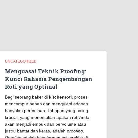
UNCATEGORIZED
Menguasai Teknik Proofing:
Kunci Rahasia Pengembangan
Roti yang Optimal
Bagi seorang baker di
kitchenroti
, proses
mencampur bahan dan menguleni adonan
hanyalah permulaan. Tahapan yang paling
krusial, yang menentukan apakah roti Anda
akan menjadi empuk dan bervolume atau
justru bantat dan keras, adalah
proofing
.
Proofing
adalah fase fermentasi terakhir di