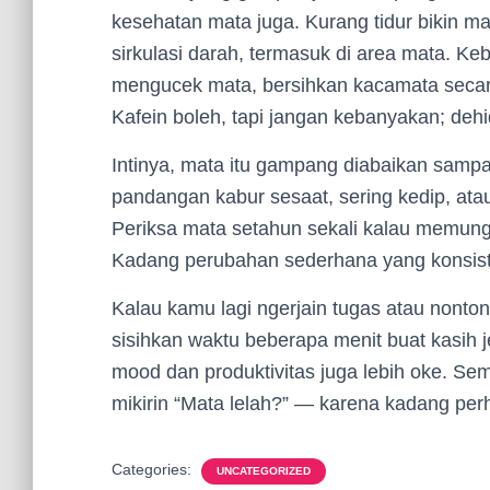
kesehatan mata juga. Kurang tidur bikin m
sirkulasi darah, termasuk di area mata. Ke
mengucek mata, bersihkan kacamata secara 
Kafein boleh, tapi jangan kebanyakan; dehi
Intinya, mata itu gampang diabaikan sampai
pandangan kabur sesaat, sering kedip, ata
Periksa mata setahun sekali kalau memungki
Kadang perubahan sederhana yang konsisten
Kalau kamu lagi ngerjain tugas atau nonto
sisihkan waktu beberapa menit buat kasih j
mood dan produktivitas juga lebih oke. Sem
mikirin “Mata lelah?” — karena kadang perhat
Categories:
UNCATEGORIZED