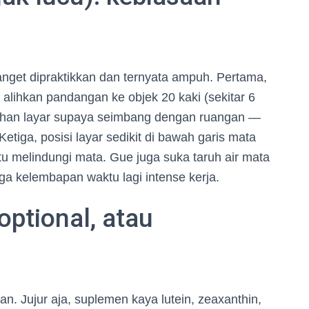
get dipraktikkan dan ternyata ampuh. Pertama,
r, alihkan pandangan ke objek 20 kaki (sekitar 6
rahan layar supaya seimbang dengan ruangan —
etiga, posisi layar sedikit di bawah garis mata
 melindungi mata. Gue juga suka taruh air mata
 jaga kelembapan waktu lagi intense kerja.
optional, atau
an. Jujur aja, suplemen kaya lutein, zeaxanthin,