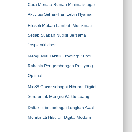
Cara Menata Rumah Minimalis agar
Aktivitas Sehari-Hari Lebih Nyaman
Filosofi Makan Lambat: Menikmati
Setiap Suapan Nutrisi Bersama
Josplantkitchen
Menguasai Teknik Proofing: Kunci
Rahasia Pengembangan Roti yang
Optimal
Mio88 Gacor sebagai Hiburan Digital
Seru untuk Mengisi Waktu Luang
Daftar Ijobet sebagai Langkah Awal
Menikmati Hiburan Digital Modern