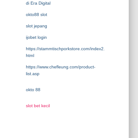
di Era Digital
okto88 slot
slot jepang
ijobet login
https://stammtischporkstore.com/index2.
html
https://www.chefleung.com/product-
list.asp
okto 88
slot bet kecil