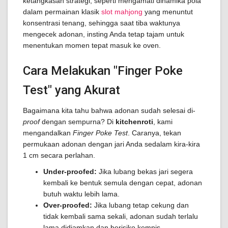
ketangkasan strategi, seperti mengamati dinamika pola
dalam permainan klasik
slot mahjong
yang menuntut
konsentrasi tenang, sehingga saat tiba waktunya
mengecek adonan, insting Anda tetap tajam untuk
menentukan momen tepat masuk ke oven.
Cara Melakukan "Finger Poke
Test" yang Akurat
Bagaimana kita tahu bahwa adonan sudah selesai di-
proof
dengan sempurna? Di
kitchenroti
, kami
mengandalkan
Finger Poke Test
. Caranya, tekan
permukaan adonan dengan jari Anda sedalam kira-kira
1 cm secara perlahan.
Under-proofed:
Jika lubang bekas jari segera
kembali ke bentuk semula dengan cepat, adonan
butuh waktu lebih lama.
Over-proofed:
Jika lubang tetap cekung dan
tidak kembali sama sekali, adonan sudah terlalu
lama didiamkan dan berisiko kempis.