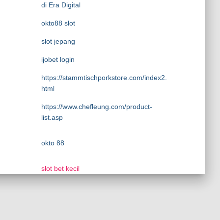
di Era Digital
okto88 slot
slot jepang
ijobet login
https://stammtischporkstore.com/index2.
html
https://www.chefleung.com/product-
list.asp
okto 88
slot bet kecil