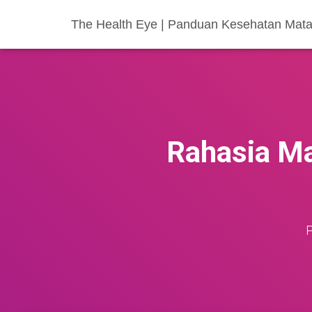
The Health Eye | Panduan Kesehatan Mata
Rahasia Ma
P