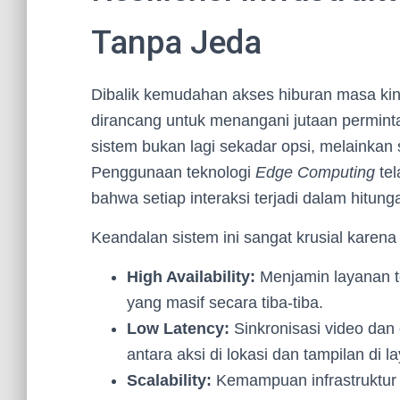
Tanpa Jeda
Dibalik kemudahan akses hiburan masa kini
dirancang untuk menangani jutaan permintaa
sistem bukan lagi sekadar opsi, melainkan st
Penggunaan teknologi
Edge Computing
tel
bahwa setiap interaksi terjadi dalam hitun
Keandalan sistem ini sangat krusial karena
High Availability:
Menjamin layanan tet
yang masif secara tiba-tiba.
Low Latency:
Sinkronisasi video dan
antara aksi di lokasi dan tampilan di 
Scalability:
Kemampuan infrastruktur 