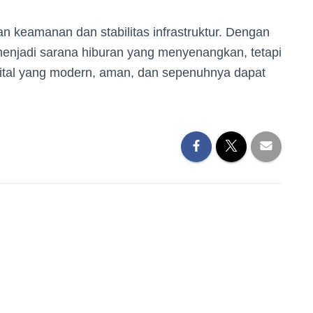
 keamanan dan stabilitas infrastruktur. Dengan
 menjadi sarana hiburan yang menyenangkan, tetapi
gital yang modern, aman, dan sepenuhnya dapat