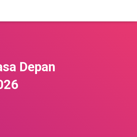
Masa Depan
2026