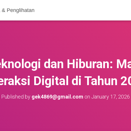
 & Penglihatan
eknologi dan Hiburan: 
eraksi Digital di Tahun 
Published by
gek4869@gmail.com
on
January 17, 2026