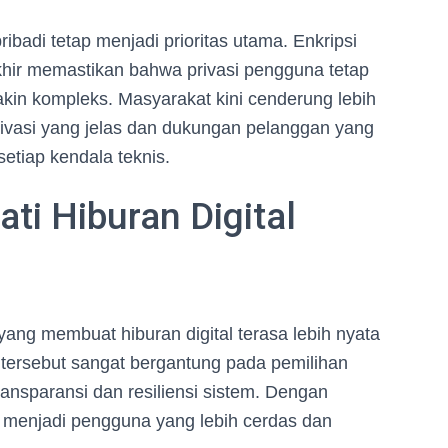
ribadi tetap menjadi prioritas utama. Enkripsi
khir memastikan bahwa privasi pengguna tetap
kin kompleks. Masyarakat kini cenderung lebih
rivasi yang jelas dan dukungan pelanggan yang
etiap kendala teknis.
ti Hiburan Digital
ang membuat hiburan digital terasa lebih nyata
tersebut sangat bergantung pada pemilihan
transparansi dan resiliensi sistem. Dengan
t menjadi pengguna yang lebih cerdas dan