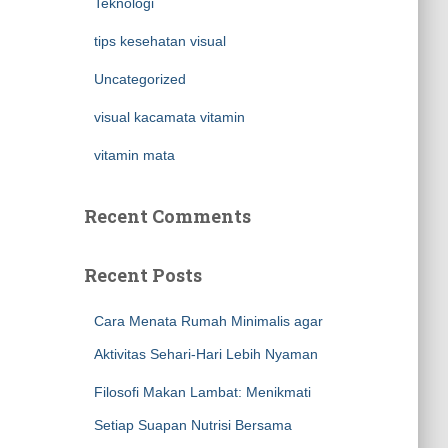
Teknologi
tips kesehatan visual
Uncategorized
visual kacamata vitamin
vitamin mata
Recent Comments
Recent Posts
Cara Menata Rumah Minimalis agar
Aktivitas Sehari-Hari Lebih Nyaman
Filosofi Makan Lambat: Menikmati
Setiap Suapan Nutrisi Bersama