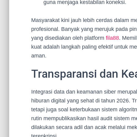
guna menjaga kestabilan koneksi.
Masyarakat kini jauh lebih cerdas dalam me
profesional. Banyak yang merujuk pada pintu
yang disediakan oleh platform
fila88
. Memil
kuat adalah langkah paling efektif untuk m
aman.
Transparansi dan Kea
Integrasi data dan keamanan siber merup
hiburan digital yang sehat di tahun 2026. T
tetapi juga soal keterbukaan sistem algori
rutin mempublikasikan hasil audit sistem 
dilakukan secara adil dan acak melalui m
terenkripsi.