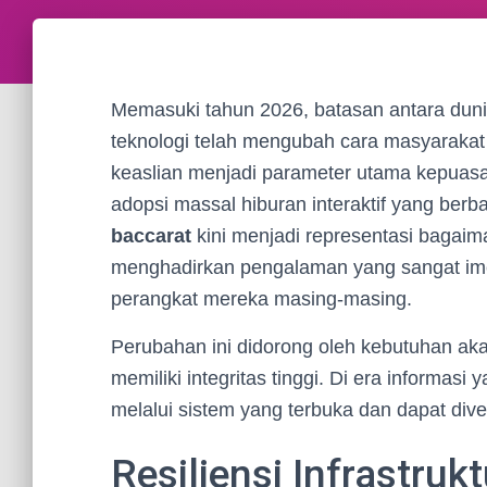
Memasuki tahun 2026, batasan antara dunia 
teknologi telah mengubah cara masyarakat
keaslian menjadi parameter utama kepuasan
adopsi massal hiburan interaktif yang berb
baccarat
kini menjadi representasi bagaima
menghadirkan pengalaman yang sangat imers
perangkat mereka masing-masing.
Perubahan ini didorong oleh kebutuhan akan
memiliki integritas tinggi. Di era informa
melalui sistem yang terbuka dan dapat diver
Resiliensi Infrastru