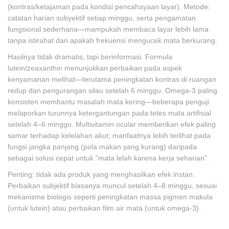
(kontras/ketajaman pada kondisi pencahayaan layar). Metode:
catatan harian subyektif setiap minggu, serta pengamatan
fungsional sederhana—mampukah membaca layar lebih lama
tanpa istirahat dan apakah frekuensi mengucek mata berkurang.
Hasilnya tidak dramatis, tapi berinformasi. Formula
lutein/zeaxanthin menunjukkan perbaikan pada aspek
kenyamanan melihat—terutama peningkatan kontras di ruangan
redup dan pengurangan silau setelah 6 minggu. Omega-3 paling
konsisten membantu masalah mata kering—beberapa penguji
melaporkan turunnya ketergantungan pada tetes mata artifisial
setelah 4–6 minggu. Multivitamin ocular memberikan efek paling
samar terhadap kelelahan akut; manfaatnya lebih terlihat pada
fungsi jangka panjang (pola makan yang kurang) daripada
sebagai solusi cepat untuk "mata lelah karena kerja seharian".
Penting: tidak ada produk yang menghasilkan efek instan.
Perbaikan subjektif biasanya muncul setelah 4–8 minggu, sesuai
mekanisme biologis seperti peningkatan massa pigmen makula
(untuk lutein) atau perbaikan film air mata (untuk omega-3).