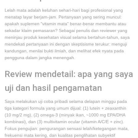
Lelah mata adalah keluhan sehari-hari bagi profesional yang
menatap layar berjam-jam. Pertanyaan yang sering muncul:
apakah suplemen "vitamin mata" benar-benar membantu atau
sekadar klaim pemasaran? Sebagai penulis dan reviewer yang
meninjau produk kesehatan visual selama bertahun-tahun, saya
mendekati pertanyaan ini dengan skeptisisme terukur: menguji
kandungan, menilai bukti ilmiah, dan melihat efek nyata pada
pengguna dalam jangka menengah.
Review mendetail: apa yang saya
uji dan hasil pengamatan
Saya melakukan uji coba pribadi selama delapan minggu pada
tiga kategori formula yang umum dijual: (1) lutein + zeaxanthin
(10 mg/2 mg), (2) omega-3 (minyak ikan, ~1000 mg EPA/DHA
kombinasi), dan (3) multivitamin ocular (vitamin A/C/E + zinc).
Fokus pengujian: pengurangan sensasi lelah/ketegangan mata,
frekuensi mata kering, dan kualitas penglihatan subyektif