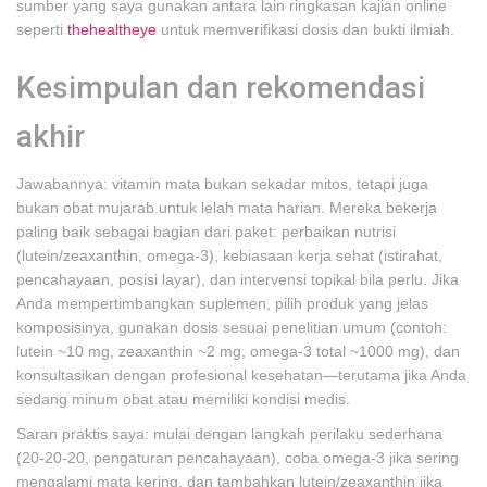
sumber yang saya gunakan antara lain ringkasan kajian online
seperti
thehealtheye
untuk memverifikasi dosis dan bukti ilmiah.
Kesimpulan dan rekomendasi
akhir
Jawabannya: vitamin mata bukan sekadar mitos, tetapi juga
bukan obat mujarab untuk lelah mata harian. Mereka bekerja
paling baik sebagai bagian dari paket: perbaikan nutrisi
(lutein/zeaxanthin, omega-3), kebiasaan kerja sehat (istirahat,
pencahayaan, posisi layar), dan intervensi topikal bila perlu. Jika
Anda mempertimbangkan suplemen, pilih produk yang jelas
komposisinya, gunakan dosis sesuai penelitian umum (contoh:
lutein ~10 mg, zeaxanthin ~2 mg, omega-3 total ~1000 mg), dan
konsultasikan dengan profesional kesehatan—terutama jika Anda
sedang minum obat atau memiliki kondisi medis.
Saran praktis saya: mulai dengan langkah perilaku sederhana
(20-20-20, pengaturan pencahayaan), coba omega-3 jika sering
mengalami mata kering, dan tambahkan lutein/zeaxanthin jika