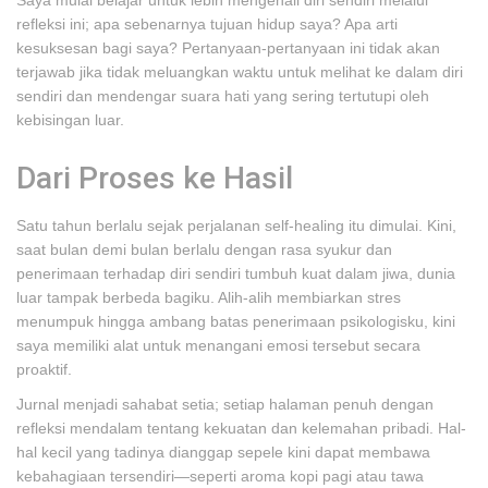
Saya mulai belajar untuk lebih mengenali diri sendiri melalui
refleksi ini; apa sebenarnya tujuan hidup saya? Apa arti
kesuksesan bagi saya? Pertanyaan-pertanyaan ini tidak akan
terjawab jika tidak meluangkan waktu untuk melihat ke dalam diri
sendiri dan mendengar suara hati yang sering tertutupi oleh
kebisingan luar.
Dari Proses ke Hasil
Satu tahun berlalu sejak perjalanan self-healing itu dimulai. Kini,
saat bulan demi bulan berlalu dengan rasa syukur dan
penerimaan terhadap diri sendiri tumbuh kuat dalam jiwa, dunia
luar tampak berbeda bagiku. Alih-alih membiarkan stres
menumpuk hingga ambang batas penerimaan psikologisku, kini
saya memiliki alat untuk menangani emosi tersebut secara
proaktif.
Jurnal menjadi sahabat setia; setiap halaman penuh dengan
refleksi mendalam tentang kekuatan dan kelemahan pribadi. Hal-
hal kecil yang tadinya dianggap sepele kini dapat membawa
kebahagiaan tersendiri—seperti aroma kopi pagi atau tawa