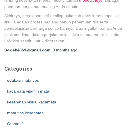
tentang kesehatan mental melalui tautan
thehealtheye
, sebagai
panduan perjalanan healing Anda sendiri.
Akhirnya, perjalanan self-healing bukanlah garis lurus tanpa liku-
liku; ia adalah proses panjang penuh penemuan diri serta
pembelajaran berharga setiap harinya! Dan ingatlah bahwa Anda
tidak sendirian dalam perjalanan ini – kita semua memiliki cerita
unik kita sendiri untuk diceritakan!
By
gek4869@gmail.com
,
9 months
ago
Categories
edukasi mata tips
kacamata vitamin mata
kesehatan visual kacamata
mata tips kesehatan
Otomotif