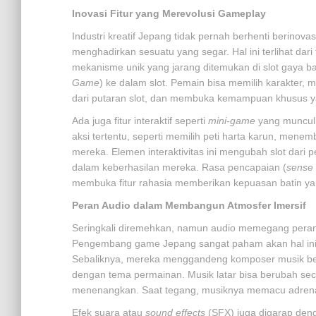
Inovasi Fitur yang Merevolusi Gameplay
Industri kreatif Jepang tidak pernah berhenti berinov
menghadirkan sesuatu yang segar. Hal ini terlihat dari
mekanisme unik yang jarang ditemukan di slot gaya b
Game
) ke dalam slot. Pemain bisa memilih karakter
dari putaran slot, dan membuka kemampuan khusus 
Ada juga fitur interaktif seperti
mini-game
yang muncul 
aksi tertentu, seperti memilih peti harta karun, men
mereka. Elemen interaktivitas ini mengubah slot dari 
dalam keberhasilan mereka. Rasa pencapaian (
sense 
membuka fitur rahasia memberikan kepuasan batin ya
Peran Audio dalam Membangun Atmosfer Imersif
Seringkali diremehkan, namun audio memegang peran
Pengembang game Jepang sangat paham akan hal in
Sebaliknya, mereka menggandeng komposer musik be
dengan tema permainan. Musik latar bisa berubah sec
menenangkan. Saat tegang, musiknya memacu adrena
Efek suara atau
sound effects
(SFX) juga digarap denga