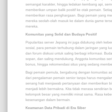
semangat karakter, hingga ledakan kembang api, semu
memberikan umpan balik positif ke otak pemain. Set
memberikan rasa penghargaan. Bagi pemain yang 
mereka seolah-olah masuk ke dalam dunia game terseb
mereka.
Komunitas yang Solid dan Budaya Positif
Popularitas server Jepang ini juga didukung oleh keb
sosial, para pemain terhubung dalam jaringan yang lu
dan forum diskusi untuk saling berbagi informasi. Buda
sopan, dan saling mendukung. Anggota komunitas sering
bonus, hingga rekomendasi situs yang sedang membe
Bagi pemain pemula, bergabung dengan komunitas ada
dari pengalaman pemain senior tanpa harus mengala
senang hati menjawab pertanyaan dan memberikan bim
menjadi lebih bermakna. Kita tidak merasa sendirian
kelompok besar yang memiliki minat sama. Rasa kebe
kesenangan dalam bermain.
Keamanan Data Pribadi di Era Siber