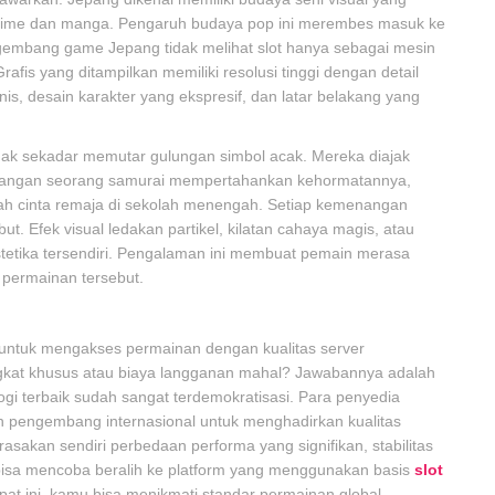
 anime dan manga. Pengaruh budaya pop ini merembes masuk ke
embang game Jepang tidak melihat slot hanya sebagai mesin
afis yang ditampilkan memiliki resolusi tinggi dengan detail
s, desain karakter yang ekspresif, dan latar belakang yang
idak sekadar memutar gulungan simbol acak. Mereka diajak
juangan seorang samurai mempertahankan kehormatannya,
sah cinta remaja di sekolah menengah. Setiap kemenangan
t. Efek visual ledakan partikel, kilatan cahaya magis, atau
stetika tersendiri. Pengalaman ini membuat pemain merasa
an permainan tersebut.
 untuk mengakses permainan dengan kualitas server
ngkat khusus atau biaya langganan mahal? Jawabannya adalah
nologi terbaik sudah sangat terdemokratisasi. Para penyedia
an pengembang internasional untuk menghadirkan kualitas
asakan sendiri perbedaan performa yang signifikan, stabilitas
bisa mencoba beralih ke platform yang menggunakan basis
slot
pat ini, kamu bisa menikmati standar permainan global