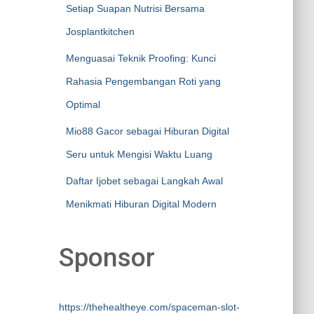
Setiap Suapan Nutrisi Bersama
Josplantkitchen
Menguasai Teknik Proofing: Kunci
Rahasia Pengembangan Roti yang
Optimal
Mio88 Gacor sebagai Hiburan Digital
Seru untuk Mengisi Waktu Luang
Daftar Ijobet sebagai Langkah Awal
Menikmati Hiburan Digital Modern
Sponsor
https://thehealtheye.com/spaceman-slot-