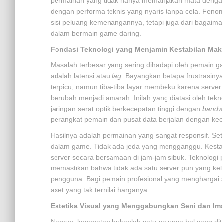
permainan yang tidak hanya memanjakan mata dengan 
dengan performa teknis yang nyaris tanpa cela. Fenom
sisi peluang kemenangannya, tetapi juga dari bagaima
dalam bermain game daring.
Fondasi Teknologi yang Menjamin Kestabilan Mak
Masalah terbesar yang sering dihadapi oleh pemain g
adalah latensi atau
lag
. Bayangkan betapa frustrasiny
terpicu, namun tiba-tiba layar membeku karena serv
berubah menjadi amarah. Inilah yang diatasi oleh tekn
jaringan serat optik berkecepatan tinggi dengan
bandw
perangkat pemain dan pusat data berjalan dengan ke
Hasilnya adalah permainan yang sangat responsif. Seti
dalam game. Tidak ada jeda yang mengganggu. Kestabi
server secara bersamaan di jam-jam sibuk. Teknolog
memastikan bahwa tidak ada satu server pun yang kel
pengguna. Bagi pemain profesional yang menghargai se
aset yang tak ternilai harganya.
Estetika Visual yang Menggabungkan Seni dan Ima
Namun, kecepatan bukanlah satu-satunya hal yang dit