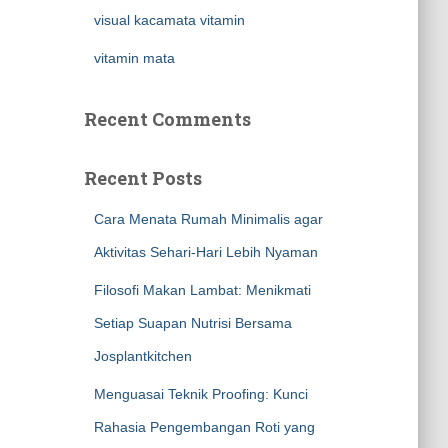
visual kacamata vitamin
vitamin mata
Recent Comments
Recent Posts
Cara Menata Rumah Minimalis agar
Aktivitas Sehari-Hari Lebih Nyaman
Filosofi Makan Lambat: Menikmati
Setiap Suapan Nutrisi Bersama
Josplantkitchen
Menguasai Teknik Proofing: Kunci
Rahasia Pengembangan Roti yang