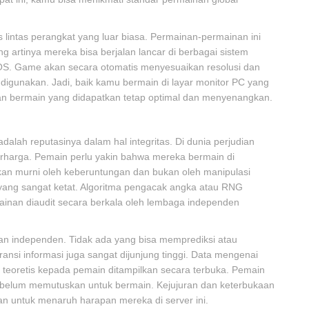
 lintas perangkat yang luar biasa. Permainan-permainan ini
 artinya mereka bisa berjalan lancar di berbagai sistem
iOS. Game akan secara otomatis menyesuaikan resolusi dan
 digunakan. Jadi, baik kamu bermain di layar monitor PC yang
man bermain yang didapatkan tetap optimal dan menyenangkan.
adalah reputasinya dalam hal integritas. Di dunia perjudian
erharga. Pemain perlu yakin bahwa mereka bermain di
ukan murni oleh keberuntungan dan bukan oleh manipulasi
yang sangat ketat. Algoritma pengacak angka atau RNG
ainan diaudit secara berkala oleh lembaga independen
dan independen. Tidak ada yang bisa memprediksi atau
aransi informasi juga sangat dijunjung tinggi. Data mengenai
 teoretis kepada pemain ditampilkan secara terbuka. Pemain
 sebelum memutuskan untuk bermain. Kejujuran dan keterbukaan
 untuk menaruh harapan mereka di server ini.