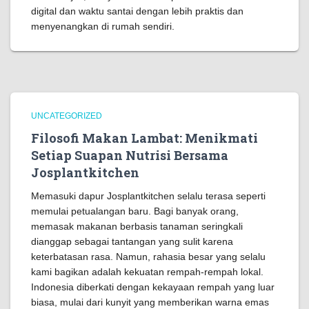
digital dan waktu santai dengan lebih praktis dan
menyenangkan di rumah sendiri.
UNCATEGORIZED
Filosofi Makan Lambat: Menikmati
Setiap Suapan Nutrisi Bersama
Josplantkitchen
Memasuki dapur Josplantkitchen selalu terasa seperti
memulai petualangan baru. Bagi banyak orang,
memasak makanan berbasis tanaman seringkali
dianggap sebagai tantangan yang sulit karena
keterbatasan rasa. Namun, rahasia besar yang selalu
kami bagikan adalah kekuatan rempah-rempah lokal.
Indonesia diberkati dengan kekayaan rempah yang luar
biasa, mulai dari kunyit yang memberikan warna emas