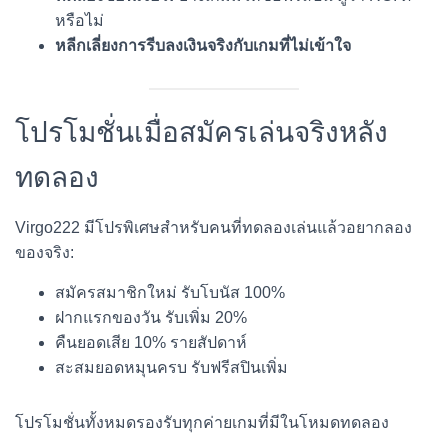
หรือไม่
หลีกเลี่ยงการรีบลงเงินจริงกับเกมที่ไม่เข้าใจ
โปรโมชั่นเมื่อสมัครเล่นจริงหลัง
ทดลอง
Virgo222 มีโปรพิเศษสำหรับคนที่ทดลองเล่นแล้วอยากลอง
ของจริง:
สมัครสมาชิกใหม่ รับโบนัส 100%
ฝากแรกของวัน รับเพิ่ม 20%
คืนยอดเสีย 10% รายสัปดาห์
สะสมยอดหมุนครบ รับฟรีสปินเพิ่ม
โปรโมชั่นทั้งหมดรองรับทุกค่ายเกมที่มีในโหมดทดลอง