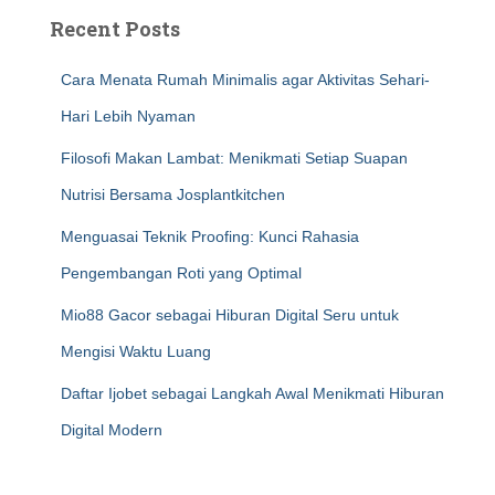
Recent Posts
Cara Menata Rumah Minimalis agar Aktivitas Sehari-
Hari Lebih Nyaman
Filosofi Makan Lambat: Menikmati Setiap Suapan
Nutrisi Bersama Josplantkitchen
Menguasai Teknik Proofing: Kunci Rahasia
Pengembangan Roti yang Optimal
Mio88 Gacor sebagai Hiburan Digital Seru untuk
Mengisi Waktu Luang
Daftar Ijobet sebagai Langkah Awal Menikmati Hiburan
Digital Modern