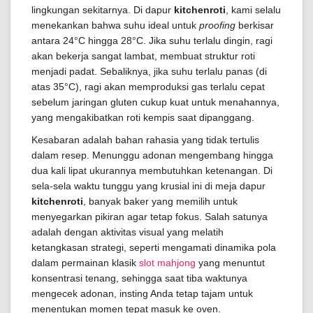
lingkungan sekitarnya. Di dapur
kitchenroti
, kami selalu
menekankan bahwa suhu ideal untuk
proofing
berkisar
antara 24°C hingga 28°C. Jika suhu terlalu dingin, ragi
akan bekerja sangat lambat, membuat struktur roti
menjadi padat. Sebaliknya, jika suhu terlalu panas (di
atas 35°C), ragi akan memproduksi gas terlalu cepat
sebelum jaringan gluten cukup kuat untuk menahannya,
yang mengakibatkan roti kempis saat dipanggang.
Kesabaran adalah bahan rahasia yang tidak tertulis
dalam resep. Menunggu adonan mengembang hingga
dua kali lipat ukurannya membutuhkan ketenangan. Di
sela-sela waktu tunggu yang krusial ini di meja dapur
kitchenroti
, banyak baker yang memilih untuk
menyegarkan pikiran agar tetap fokus. Salah satunya
adalah dengan aktivitas visual yang melatih
ketangkasan strategi, seperti mengamati dinamika pola
dalam permainan klasik
slot mahjong
yang menuntut
konsentrasi tenang, sehingga saat tiba waktunya
mengecek adonan, insting Anda tetap tajam untuk
menentukan momen tepat masuk ke oven.