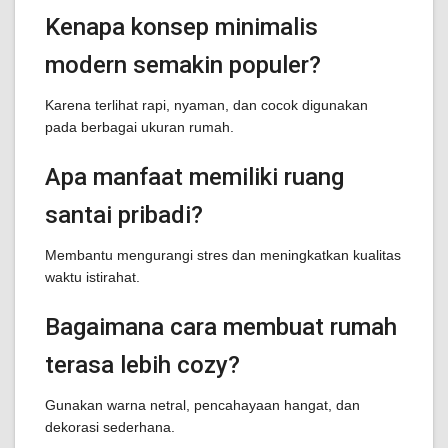
Kenapa konsep minimalis
modern semakin populer?
Karena terlihat rapi, nyaman, dan cocok digunakan
pada berbagai ukuran rumah.
Apa manfaat memiliki ruang
santai pribadi?
Membantu mengurangi stres dan meningkatkan kualitas
waktu istirahat.
Bagaimana cara membuat rumah
terasa lebih cozy?
Gunakan warna netral, pencahayaan hangat, dan
dekorasi sederhana.