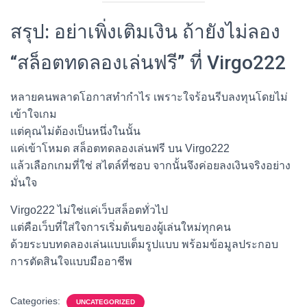
สรุป: อย่าเพิ่งเติมเงิน ถ้ายังไม่ลอง
“สล็อตทดลองเล่นฟรี” ที่ Virgo222
หลายคนพลาดโอกาสทำกำไร เพราะใจร้อนรีบลงทุนโดยไม่
เข้าใจเกม
แต่คุณไม่ต้องเป็นหนึ่งในนั้น
แค่เข้าโหมด สล็อตทดลองเล่นฟรี บน Virgo222
แล้วเลือกเกมที่ใช่ สไตล์ที่ชอบ จากนั้นจึงค่อยลงเงินจริงอย่าง
มั่นใจ
Virgo222 ไม่ใช่แค่เว็บสล็อตทั่วไป
แต่คือเว็บที่ใส่ใจการเริ่มต้นของผู้เล่นใหม่ทุกคน
ด้วยระบบทดลองเล่นแบบเต็มรูปแบบ พร้อมข้อมูลประกอบ
การตัดสินใจแบบมืออาชีพ
Categories:
UNCATEGORIZED