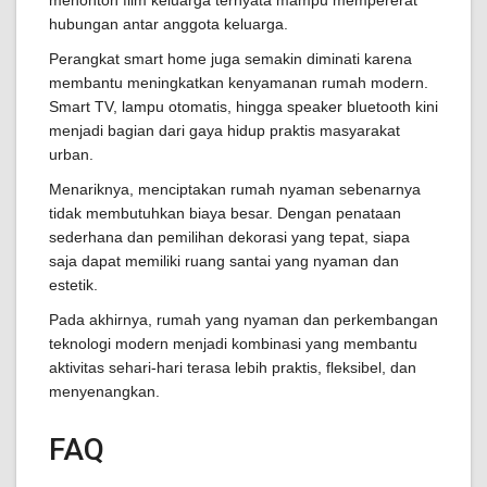
menonton film keluarga ternyata mampu mempererat
hubungan antar anggota keluarga.
Perangkat smart home juga semakin diminati karena
membantu meningkatkan kenyamanan rumah modern.
Smart TV, lampu otomatis, hingga speaker bluetooth kini
menjadi bagian dari gaya hidup praktis masyarakat
urban.
Menariknya, menciptakan rumah nyaman sebenarnya
tidak membutuhkan biaya besar. Dengan penataan
sederhana dan pemilihan dekorasi yang tepat, siapa
saja dapat memiliki ruang santai yang nyaman dan
estetik.
Pada akhirnya, rumah yang nyaman dan perkembangan
teknologi modern menjadi kombinasi yang membantu
aktivitas sehari-hari terasa lebih praktis, fleksibel, dan
menyenangkan.
FAQ