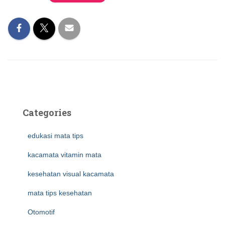
Categories
edukasi mata tips
kacamata vitamin mata
kesehatan visual kacamata
mata tips kesehatan
Otomotif