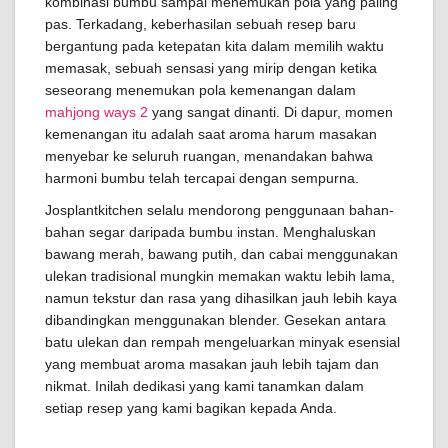
kombinasi bumbu sampai menemukan pola yang paling
pas. Terkadang, keberhasilan sebuah resep baru
bergantung pada ketepatan kita dalam memilih waktu
memasak, sebuah sensasi yang mirip dengan ketika
seseorang menemukan pola kemenangan dalam
mahjong ways 2
yang sangat dinanti. Di dapur, momen
kemenangan itu adalah saat aroma harum masakan
menyebar ke seluruh ruangan, menandakan bahwa
harmoni bumbu telah tercapai dengan sempurna.
Josplantkitchen selalu mendorong penggunaan bahan-
bahan segar daripada bumbu instan. Menghaluskan
bawang merah, bawang putih, dan cabai menggunakan
ulekan tradisional mungkin memakan waktu lebih lama,
namun tekstur dan rasa yang dihasilkan jauh lebih kaya
dibandingkan menggunakan blender. Gesekan antara
batu ulekan dan rempah mengeluarkan minyak esensial
yang membuat aroma masakan jauh lebih tajam dan
nikmat. Inilah dedikasi yang kami tanamkan dalam
setiap resep yang kami bagikan kepada Anda.