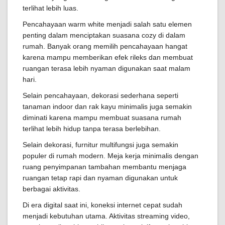
terlihat lebih luas.
Pencahayaan warm white menjadi salah satu elemen
penting dalam menciptakan suasana cozy di dalam
rumah. Banyak orang memilih pencahayaan hangat
karena mampu memberikan efek rileks dan membuat
ruangan terasa lebih nyaman digunakan saat malam
hari.
Selain pencahayaan, dekorasi sederhana seperti
tanaman indoor dan rak kayu minimalis juga semakin
diminati karena mampu membuat suasana rumah
terlihat lebih hidup tanpa terasa berlebihan.
Selain dekorasi, furnitur multifungsi juga semakin
populer di rumah modern. Meja kerja minimalis dengan
ruang penyimpanan tambahan membantu menjaga
ruangan tetap rapi dan nyaman digunakan untuk
berbagai aktivitas.
Di era digital saat ini, koneksi internet cepat sudah
menjadi kebutuhan utama. Aktivitas streaming video,