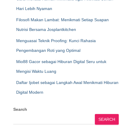
Hari Lebih Nyaman
Filosofi Makan Lambat: Menikmati Setiap Suapan
Nutrisi Bersama Josplantkitchen
Menguasai Teknik Proofing: Kunci Rahasia
Pengembangan Roti yang Optimal
Mio88 Gacor sebagai Hiburan Digital Seru untuk
Mengisi Waktu Luang
Daftar Ijobet sebagai Langkah Awal Menikmati Hiburan
Digital Modern
Search
SEARCH