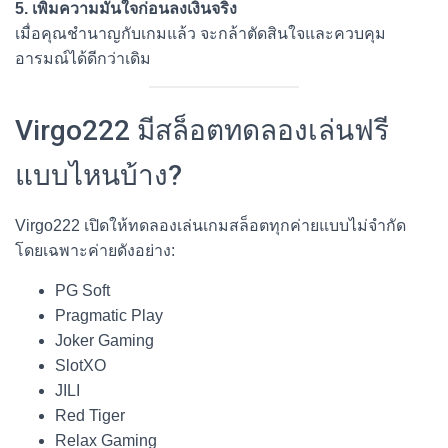
5. เพิ่มความมั่นใจก่อนลงเงินจริง
เมื่อคุณชำนาญกับเกมแล้ว จะกล้าตัดสินใจและควบคุม
อารมณ์ได้ดีกว่าเดิม
Virgo222 มีสล็อตทดลองเล่นฟรี
แบบไหนบ้าง?
Virgo222 เปิดให้ทดลองเล่นเกมสล็อตทุกค่ายแบบไม่จำกัด
โดยเฉพาะค่ายดังอย่าง:
PG Soft
Pragmatic Play
Joker Gaming
SlotXO
JILI
Red Tiger
Relax Gaming