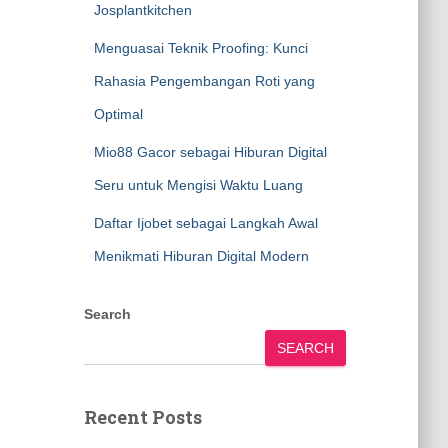
Josplantkitchen
Menguasai Teknik Proofing: Kunci
Rahasia Pengembangan Roti yang
Optimal
Mio88 Gacor sebagai Hiburan Digital
Seru untuk Mengisi Waktu Luang
Daftar Ijobet sebagai Langkah Awal
Menikmati Hiburan Digital Modern
Search
SEARCH
Recent Posts