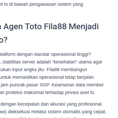
t lo di bawah pengawasan sistem yang
 Agen Toto Fila88 Menjadi
o?
atform dengan standar operasional tinggi?
 stabilitas server adalah “kesehatan” utama agar
akukan input angka jitu. Fila88 membangun
untuk memastikan operasional tetap berjalan
at jam puncak pasar SGP. Keamanan data member
n proteksi maksimal terhadap privasi aset lo.
a dengan kecepatan dan akurasi yang profesional.
aw) dieksekusi melalui sistem otomatis yang cepat,