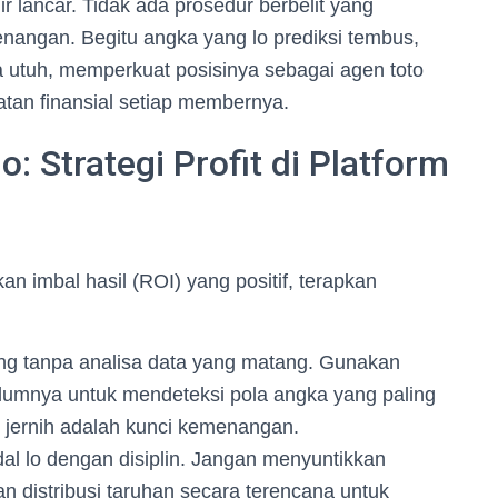
ir lancar. Tidak ada prosedur berbelit yang
nangan. Begitu angka yang lo prediksi tembus,
 utuh, memperkuat posisinya sebagai agen toto
tan finansial setiap membernya.
o: Strategi Profit di Platform
an imbal hasil (ROI) yang positif, terapkan
g tanpa analisa data yang matang. Gunakan
umnya untuk mendeteksi pola angka yang paling
 jernih adalah kunci kemenangan.
al lo dengan disiplin. Jangan menyuntikkan
n distribusi taruhan secara terencana untuk