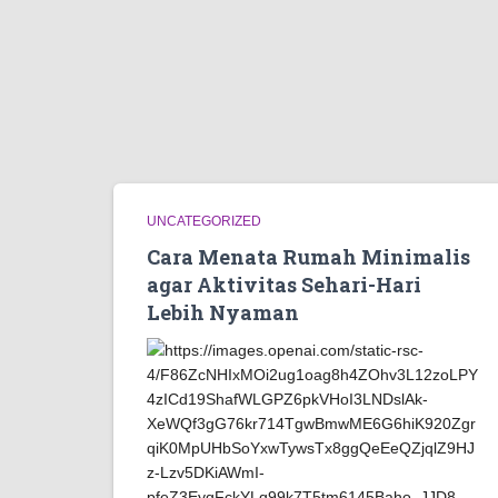
UNCATEGORIZED
Cara Menata Rumah Minimalis
agar Aktivitas Sehari-Hari
Lebih Nyaman