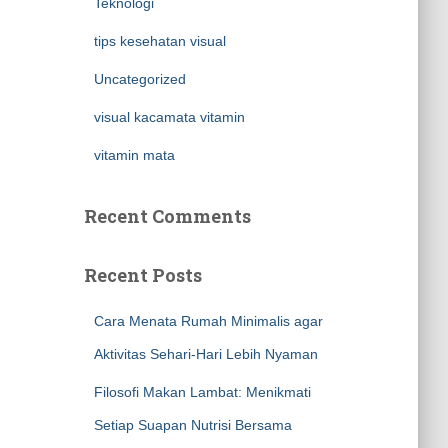
Teknologi
tips kesehatan visual
Uncategorized
visual kacamata vitamin
vitamin mata
Recent Comments
Recent Posts
Cara Menata Rumah Minimalis agar
Aktivitas Sehari-Hari Lebih Nyaman
Filosofi Makan Lambat: Menikmati
Setiap Suapan Nutrisi Bersama