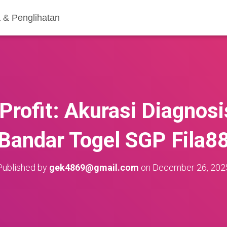
 & Penglihatan
Profit: Akurasi Diagnos
Bandar Togel SGP Fila8
Published by
gek4869@gmail.com
on
December 26, 202