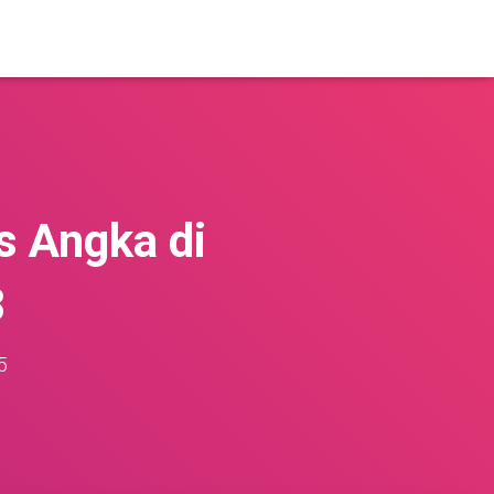
is Angka di
8
5