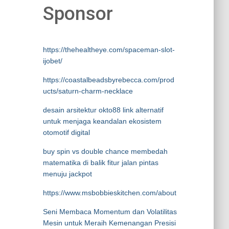
Sponsor
https://thehealtheye.com/spaceman-slot-
ijobet/
https://coastalbeadsbyrebecca.com/prod
ucts/saturn-charm-necklace
desain arsitektur okto88 link alternatif
untuk menjaga keandalan ekosistem
otomotif digital
buy spin vs double chance membedah
matematika di balik fitur jalan pintas
menuju jackpot
https://www.msbobbieskitchen.com/about
Seni Membaca Momentum dan Volatilitas
Mesin untuk Meraih Kemenangan Presisi