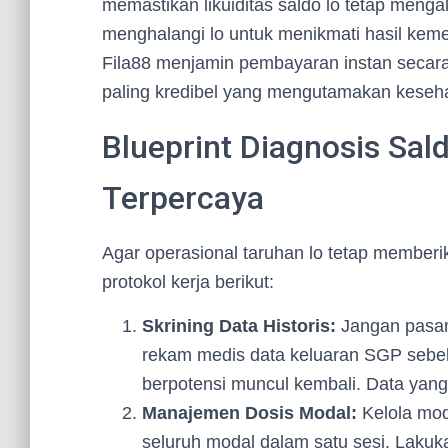
memastikan likuiditas saldo lo tetap mengal
menghalangi lo untuk menikmati hasil keme
Fila88 menjamin pembayaran instan secara
paling kredibel yang mengutamakan keseha
Blueprint Diagnosis Sald
Terpercaya
Agar operasional taruhan lo tetap memberik
protokol kerja berikut:
Skrining Data Historis:
Jangan pasan
rekam medis data keluaran SGP sebel
berpotensi muncul kembali. Data yang
Manajemen Dosis Modal:
Kelola mod
seluruh modal dalam satu sesi. Lakuka