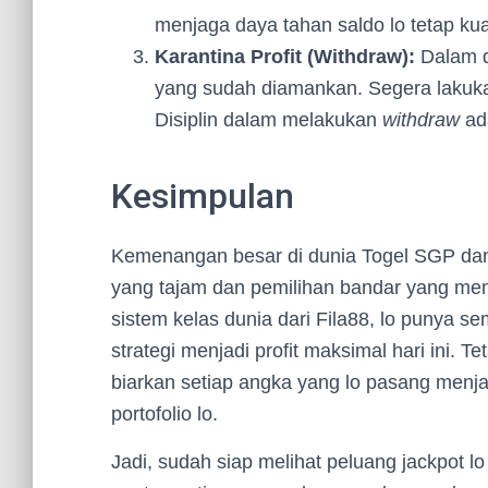
menjaga daya tahan saldo lo tetap kuat
Karantina Profit (Withdraw):
Dalam du
yang sudah diamankan. Segera lakukan 
Disiplin dalam melakukan
withdraw
ada
Kesimpulan
Kemenangan besar di dunia Togel SGP dan T
yang tajam dan pemilihan bandar yang memi
sistem kelas dunia dari Fila88, lo punya 
strategi menjadi profit maksimal hari ini. Tet
biarkan setiap angka yang lo pasang menja
portofolio lo.
Jadi, sudah siap melihat peluang jackpot l