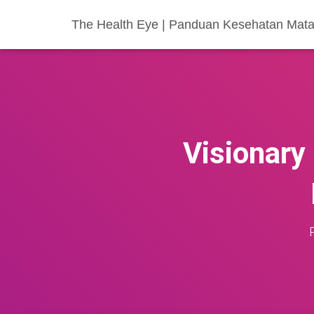
The Health Eye | Panduan Kesehatan Mata
Visionary 