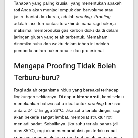
Tahapan yang paling krusial, yang menentukan apakah
roti Anda akan menjadi empuk dan bervolume atau
justru bantat dan keras, adalah
proofing
.
Proofing
adalah fase fermentasi terakhir di mana ragi bekerja
maksimal memproduksi gas karbon dioksida di dalam
jaringan gluten yang telah terbentuk. Memahami
dinamika suhu dan waktu dalam tahap ini adalah
pembeda antara baker amatir dan profesional.
Mengapa Proofing Tidak Boleh
Terburu-buru?
Ragi adalah organisme hidup yang bereaksi terhadap
lingkungan sekitarnya. Di dapur
kitchenroti
, kami selalu
menekankan bahwa suhu ideal untuk
proofing
berkisar
antara 24°C hingga 28°C. Jika suhu terlalu dingin, ragi
akan bekerja sangat lambat, membuat struktur roti
menjadi padat. Sebaliknya, jika suhu terlalu panas (di
atas 35°C), ragi akan memproduksi gas terlalu cepat
sebelum jaringan gluten cukup kuat untuk menahannya,