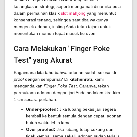
ketangkasan strategi, seperti mengamati dinamika pola
dalam permainan klasik
slot mahjong
yang menuntut
konsentrasi tenang, sehingga saat tiba waktunya
mengecek adonan, insting Anda tetap tajam untuk
menentukan momen tepat masuk ke oven.
Cara Melakukan "Finger Poke
Test" yang Akurat
Bagaimana kita tahu bahwa adonan sudah selesai di-
proof
dengan sempurna? Di
kitchenroti
, kami
mengandalkan
Finger Poke Test
. Caranya, tekan
permukaan adonan dengan jari Anda sedalam kira-kira
1 cm secara perlahan.
Under-proofed:
Jika lubang bekas jari segera
kembali ke bentuk semula dengan cepat, adonan
butuh waktu lebih lama.
Over-proofed:
Jika lubang tetap cekung dan
tidak kembali sama sekali, adonan sudah terlalu