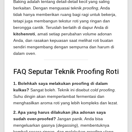
Baking adalah tentang detail-detail kecil yang saling
berkaitan. Dengan menguasai teknik
proofing
, Anda
tidak hanya memberikan ruang bagi ragi untuk bekerja,
tetapi juga membangun tekstur roti yang ringan dan
berongga cantik. Teruslah berlatih di dapur Anda di
kitchenroti
, amati setiap perubahan volume adonan
Anda, dan rasakan kepuasan saat melihat roti buatan
sendiri mengembang dengan sempurna dan harum di
dalam oven.
FAQ Seputar Teknik Proofing Roti
1. Bolehkah saya melakukan proofing di dalam
kulkas?
Sangat boleh. Teknik ini disebut
cold proofing
.
Suhu dingin akan memperlambat fermentasi dan
menghasilkan aroma roti yang lebih kompleks dan lezat.
2. Apa yang harus dilakukan jika adonan saya
sudah over-proofed?
Jangan panik. Anda bisa
mengeluarkan gasnya (
degassing
), membentuknya
kembali secara ringan, dan melakukan
proofing
ulang