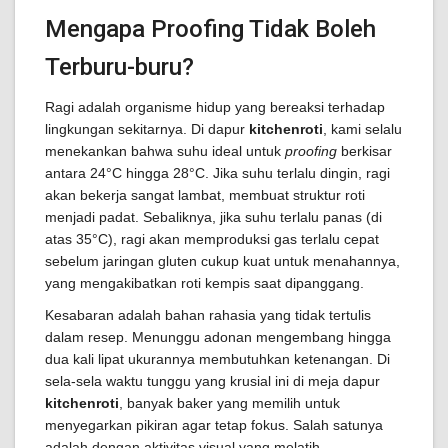
Mengapa Proofing Tidak Boleh
Terburu-buru?
Ragi adalah organisme hidup yang bereaksi terhadap
lingkungan sekitarnya. Di dapur
kitchenroti
, kami selalu
menekankan bahwa suhu ideal untuk
proofing
berkisar
antara 24°C hingga 28°C. Jika suhu terlalu dingin, ragi
akan bekerja sangat lambat, membuat struktur roti
menjadi padat. Sebaliknya, jika suhu terlalu panas (di
atas 35°C), ragi akan memproduksi gas terlalu cepat
sebelum jaringan gluten cukup kuat untuk menahannya,
yang mengakibatkan roti kempis saat dipanggang.
Kesabaran adalah bahan rahasia yang tidak tertulis
dalam resep. Menunggu adonan mengembang hingga
dua kali lipat ukurannya membutuhkan ketenangan. Di
sela-sela waktu tunggu yang krusial ini di meja dapur
kitchenroti
, banyak baker yang memilih untuk
menyegarkan pikiran agar tetap fokus. Salah satunya
adalah dengan aktivitas visual yang melatih