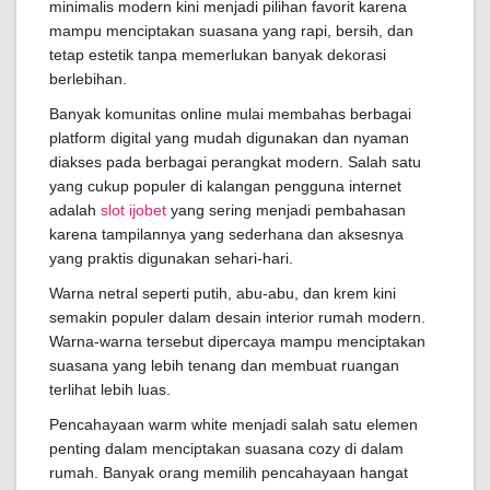
minimalis modern kini menjadi pilihan favorit karena
mampu menciptakan suasana yang rapi, bersih, dan
tetap estetik tanpa memerlukan banyak dekorasi
berlebihan.
Banyak komunitas online mulai membahas berbagai
platform digital yang mudah digunakan dan nyaman
diakses pada berbagai perangkat modern. Salah satu
yang cukup populer di kalangan pengguna internet
adalah
slot ijobet
yang sering menjadi pembahasan
karena tampilannya yang sederhana dan aksesnya
yang praktis digunakan sehari-hari.
Warna netral seperti putih, abu-abu, dan krem kini
semakin populer dalam desain interior rumah modern.
Warna-warna tersebut dipercaya mampu menciptakan
suasana yang lebih tenang dan membuat ruangan
terlihat lebih luas.
Pencahayaan warm white menjadi salah satu elemen
penting dalam menciptakan suasana cozy di dalam
rumah. Banyak orang memilih pencahayaan hangat