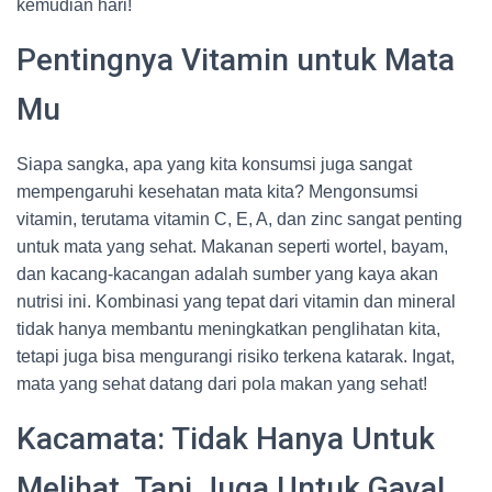
kemudian hari!
Pentingnya Vitamin untuk Mata
Mu
Siapa sangka, apa yang kita konsumsi juga sangat
mempengaruhi kesehatan mata kita? Mengonsumsi
vitamin, terutama vitamin C, E, A, dan zinc sangat penting
untuk mata yang sehat. Makanan seperti wortel, bayam,
dan kacang-kacangan adalah sumber yang kaya akan
nutrisi ini. Kombinasi yang tepat dari vitamin dan mineral
tidak hanya membantu meningkatkan penglihatan kita,
tetapi juga bisa mengurangi risiko terkena katarak. Ingat,
mata yang sehat datang dari pola makan yang sehat!
Kacamata: Tidak Hanya Untuk
Melihat, Tapi Juga Untuk Gaya!