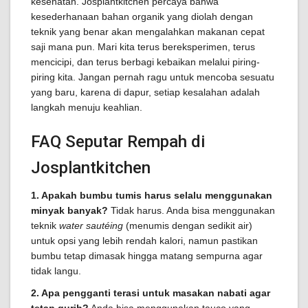
kesehatan. Josplantkitchen percaya bahwa
kesederhanaan bahan organik yang diolah dengan
teknik yang benar akan mengalahkan makanan cepat
saji mana pun. Mari kita terus bereksperimen, terus
mencicipi, dan terus berbagi kebaikan melalui piring-
piring kita. Jangan pernah ragu untuk mencoba sesuatu
yang baru, karena di dapur, setiap kesalahan adalah
langkah menuju keahlian.
FAQ Seputar Rempah di
Josplantkitchen
1. Apakah bumbu tumis harus selalu menggunakan
minyak banyak?
Tidak harus. Anda bisa menggunakan
teknik
water sautéing
(menumis dengan sedikit air)
untuk opsi yang lebih rendah kalori, namun pastikan
bumbu tetap dimasak hingga matang sempurna agar
tidak langu.
2. Apa pengganti terasi untuk masakan nabati agar