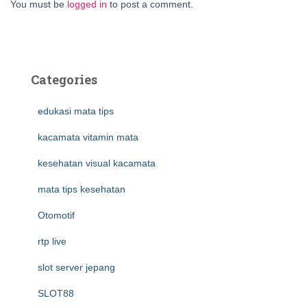
You must be
logged in
to post a comment.
Categories
edukasi mata tips
kacamata vitamin mata
kesehatan visual kacamata
mata tips kesehatan
Otomotif
rtp live
slot server jepang
SLOT88