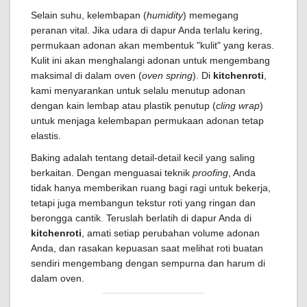
Selain suhu, kelembapan (
humidity
) memegang
peranan vital. Jika udara di dapur Anda terlalu kering,
permukaan adonan akan membentuk "kulit" yang keras.
Kulit ini akan menghalangi adonan untuk mengembang
maksimal di dalam oven (
oven spring
). Di
kitchenroti
,
kami menyarankan untuk selalu menutup adonan
dengan kain lembap atau plastik penutup (
cling wrap
)
untuk menjaga kelembapan permukaan adonan tetap
elastis.
Baking adalah tentang detail-detail kecil yang saling
berkaitan. Dengan menguasai teknik
proofing
, Anda
tidak hanya memberikan ruang bagi ragi untuk bekerja,
tetapi juga membangun tekstur roti yang ringan dan
berongga cantik. Teruslah berlatih di dapur Anda di
kitchenroti
, amati setiap perubahan volume adonan
Anda, dan rasakan kepuasan saat melihat roti buatan
sendiri mengembang dengan sempurna dan harum di
dalam oven.