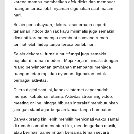
karena mampu memberikan efek rileks dan membuat
ruangan terasa lebih nyaman digunakan saat malam
hari.
Selain pencahayaan, dekorasi sederhana seperti
tanaman indoor dan rak kayu minimalis juga semakin
diminati karena mampu membuat suasana rumah
terlihat lebih hidup tanpa terasa berlebihan.
Selain dekorasi, furnitur multifungsi juga semakin
populer di rumah modern. Meja kerja minimalis dengan
ruang penyimpanan tambahan membantu menjaga
ruangan tetap rapi dan nyaman digunakan untuk
berbagai aktivitas.
Di era digital saat ini, koneksi internet cepat sudah
menjadi kebutuhan utama. Aktivitas streaming video,
meeting online, hingga hiburan interaktif membutuhkan
jaringan stabil agar berjalan lancar tanpa hambatan.
Banyak orang kini lebih memilih menikmati waktu santai
di rumah sambil menonton film, mendengarkan musik,
atau bermain game ringan bersama teman secara