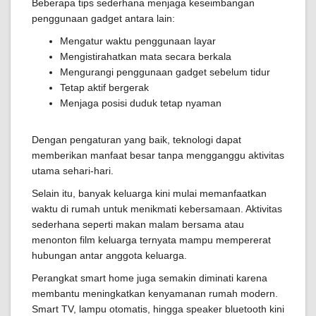
Beberapa tips sederhana menjaga keseimbangan
penggunaan gadget antara lain:
Mengatur waktu penggunaan layar
Mengistirahatkan mata secara berkala
Mengurangi penggunaan gadget sebelum tidur
Tetap aktif bergerak
Menjaga posisi duduk tetap nyaman
Dengan pengaturan yang baik, teknologi dapat
memberikan manfaat besar tanpa mengganggu aktivitas
utama sehari-hari.
Selain itu, banyak keluarga kini mulai memanfaatkan
waktu di rumah untuk menikmati kebersamaan. Aktivitas
sederhana seperti makan malam bersama atau
menonton film keluarga ternyata mampu mempererat
hubungan antar anggota keluarga.
Perangkat smart home juga semakin diminati karena
membantu meningkatkan kenyamanan rumah modern.
Smart TV, lampu otomatis, hingga speaker bluetooth kini