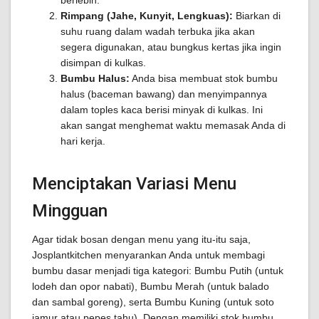
berlebih.
Rimpang (Jahe, Kunyit, Lengkuas):
Biarkan di
suhu ruang dalam wadah terbuka jika akan
segera digunakan, atau bungkus kertas jika ingin
disimpan di kulkas.
Bumbu Halus:
Anda bisa membuat stok bumbu
halus (baceman bawang) dan menyimpannya
dalam toples kaca berisi minyak di kulkas. Ini
akan sangat menghemat waktu memasak Anda di
hari kerja.
Menciptakan Variasi Menu
Mingguan
Agar tidak bosan dengan menu yang itu-itu saja,
Josplantkitchen menyarankan Anda untuk membagi
bumbu dasar menjadi tiga kategori: Bumbu Putih (untuk
lodeh dan opor nabati), Bumbu Merah (untuk balado
dan sambal goreng), serta Bumbu Kuning (untuk soto
jamur atau pepes tahu). Dengan memiliki stok bumbu