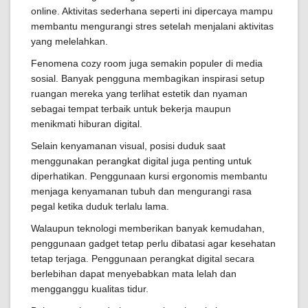
online. Aktivitas sederhana seperti ini dipercaya mampu
membantu mengurangi stres setelah menjalani aktivitas
yang melelahkan.
Fenomena cozy room juga semakin populer di media
sosial. Banyak pengguna membagikan inspirasi setup
ruangan mereka yang terlihat estetik dan nyaman
sebagai tempat terbaik untuk bekerja maupun
menikmati hiburan digital.
Selain kenyamanan visual, posisi duduk saat
menggunakan perangkat digital juga penting untuk
diperhatikan. Penggunaan kursi ergonomis membantu
menjaga kenyamanan tubuh dan mengurangi rasa
pegal ketika duduk terlalu lama.
Walaupun teknologi memberikan banyak kemudahan,
penggunaan gadget tetap perlu dibatasi agar kesehatan
tetap terjaga. Penggunaan perangkat digital secara
berlebihan dapat menyebabkan mata lelah dan
mengganggu kualitas tidur.