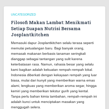
UNCATEGORIZED
Filosofi Makan Lambat: Menikmati
Setiap Suapan Nutrisi Bersama
Josplantkitchen
Memasuki dapur Josplantkitchen selalu terasa seperti
memulai petualangan baru. Bagi banyak orang,
memasak makanan berbasis tanaman seringkali
dianggap sebagai tantangan yang sulit karena
keterbatasan rasa. Namun, rahasia besar yang selalu
kami bagikan adalah kekuatan rempah-rempah lokal.
Indonesia diberkati dengan kekayaan rempah yang luar
biasa, mulai dari kunyit yang memberikan warna emas
alami, lengkuas yang memberikan aroma segar, hingga
kemiri yang memberikan tekstur gurih yang kental.
Tanpa perlu bahan kimia tambahan, rempah-rempah ini
adalah kunci untuk menciptakan masakan yang
menggugah selera.