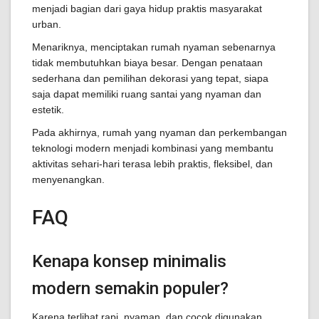
menjadi bagian dari gaya hidup praktis masyarakat
urban.
Menariknya, menciptakan rumah nyaman sebenarnya
tidak membutuhkan biaya besar. Dengan penataan
sederhana dan pemilihan dekorasi yang tepat, siapa
saja dapat memiliki ruang santai yang nyaman dan
estetik.
Pada akhirnya, rumah yang nyaman dan perkembangan
teknologi modern menjadi kombinasi yang membantu
aktivitas sehari-hari terasa lebih praktis, fleksibel, dan
menyenangkan.
FAQ
Kenapa konsep minimalis
modern semakin populer?
Karena terlihat rapi, nyaman, dan cocok digunakan