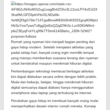
Rumah yang nyaman kini menjadi bagian penting dari
gaya hidup modern. Setelah menjalani aktivitas yang
padat setiap hari, banyak orang ingin memiliki tempat
yang mampu memberikan suasana tenang dan nyaman
untuk beristirahat maupun menikmati hiburan digital.
Perkembangan teknologi membuat berbagai aktivitas
kini dapat dilakukan secara online dengan lebih praktis.
Mulai dari bekerja, belajar, hingga menikmati hiburan
digital semuanya dapat diakses hanya menggunakan
smartphone atau laptop yang terhubung ke internet.
Perubahan gaya hidup ini membuat banyak orang mulai
memperhatikan desain interior rumah mereka. Konsep