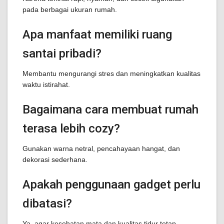
pada berbagai ukuran rumah.
Apa manfaat memiliki ruang
santai pribadi?
Membantu mengurangi stres dan meningkatkan kualitas
waktu istirahat.
Bagaimana cara membuat rumah
terasa lebih cozy?
Gunakan warna netral, pencahayaan hangat, dan
dekorasi sederhana.
Apakah penggunaan gadget perlu
dibatasi?
Ya, agar kesehatan mata dan kualitas tidur tetap