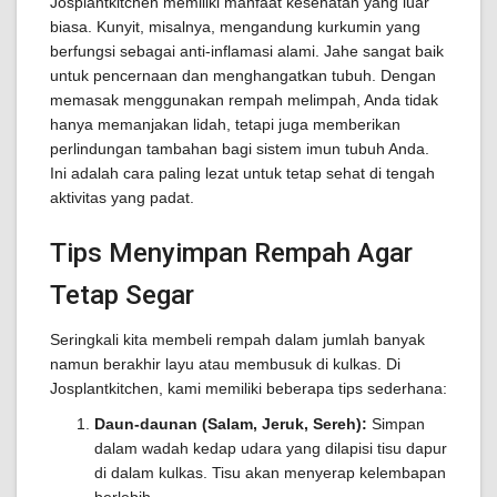
Josplantkitchen memiliki manfaat kesehatan yang luar
biasa. Kunyit, misalnya, mengandung kurkumin yang
berfungsi sebagai anti-inflamasi alami. Jahe sangat baik
untuk pencernaan dan menghangatkan tubuh. Dengan
memasak menggunakan rempah melimpah, Anda tidak
hanya memanjakan lidah, tetapi juga memberikan
perlindungan tambahan bagi sistem imun tubuh Anda.
Ini adalah cara paling lezat untuk tetap sehat di tengah
aktivitas yang padat.
Tips Menyimpan Rempah Agar
Tetap Segar
Seringkali kita membeli rempah dalam jumlah banyak
namun berakhir layu atau membusuk di kulkas. Di
Josplantkitchen, kami memiliki beberapa tips sederhana:
Daun-daunan (Salam, Jeruk, Sereh):
Simpan
dalam wadah kedap udara yang dilapisi tisu dapur
di dalam kulkas. Tisu akan menyerap kelembapan