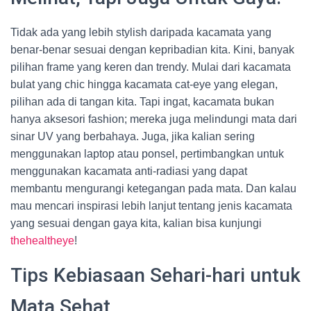
Tidak ada yang lebih stylish daripada kacamata yang
benar-benar sesuai dengan kepribadian kita. Kini, banyak
pilihan frame yang keren dan trendy. Mulai dari kacamata
bulat yang chic hingga kacamata cat-eye yang elegan,
pilihan ada di tangan kita. Tapi ingat, kacamata bukan
hanya aksesori fashion; mereka juga melindungi mata dari
sinar UV yang berbahaya. Juga, jika kalian sering
menggunakan laptop atau ponsel, pertimbangkan untuk
menggunakan kacamata anti-radiasi yang dapat
membantu mengurangi ketegangan pada mata. Dan kalau
mau mencari inspirasi lebih lanjut tentang jenis kacamata
yang sesuai dengan gaya kita, kalian bisa kunjungi
thehealtheye
!
Tips Kebiasaan Sehari-hari untuk
Mata Sehat