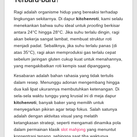
Ragi adalah organisme hidup yang bereaksi terhadap
lingkungan sekitarnya. Di dapur
kitchenroti
, kami selalu
menekankan bahwa suhu ideal untuk
proofing
berkisar
antara 24°C hingga 28°C. Jika suhu terlalu dingin, ragi
akan bekerja sangat lambat, membuat struktur roti
menjadi padat. Sebaliknya, jika suhu terlalu panas (di
atas 35°C), ragi akan memproduksi gas terlalu cepat
sebelum jaringan gluten cukup kuat untuk menahannya,
yang mengakibatkan roti kempis saat dipanggang.
Kesabaran adalah bahan rahasia yang tidak tertulis
dalam resep. Menunggu adonan mengembang hingga
dua kali lipat ukurannya membutuhkan ketenangan. Di
sela-sela waktu tunggu yang krusial ini di meja dapur
kitchenroti
, banyak baker yang memilih untuk
menyegarkan pikiran agar tetap fokus. Salah satunya
adalah dengan aktivitas visual yang melatih
ketangkasan strategi, seperti mengamati dinamika pola
dalam permainan klasik
slot mahjong
yang menuntut
konsentrasi tenang, sehingga saat tiba waktunya