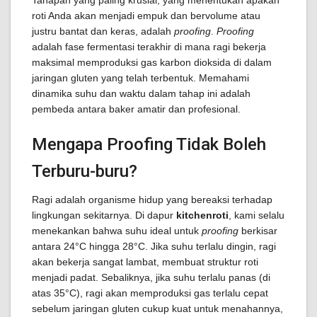
Tahapan yang paling krusial, yang menentukan apakah
roti Anda akan menjadi empuk dan bervolume atau
justru bantat dan keras, adalah
proofing
.
Proofing
adalah fase fermentasi terakhir di mana ragi bekerja
maksimal memproduksi gas karbon dioksida di dalam
jaringan gluten yang telah terbentuk. Memahami
dinamika suhu dan waktu dalam tahap ini adalah
pembeda antara baker amatir dan profesional.
Mengapa Proofing Tidak Boleh
Terburu-buru?
Ragi adalah organisme hidup yang bereaksi terhadap
lingkungan sekitarnya. Di dapur
kitchenroti
, kami selalu
menekankan bahwa suhu ideal untuk
proofing
berkisar
antara 24°C hingga 28°C. Jika suhu terlalu dingin, ragi
akan bekerja sangat lambat, membuat struktur roti
menjadi padat. Sebaliknya, jika suhu terlalu panas (di
atas 35°C), ragi akan memproduksi gas terlalu cepat
sebelum jaringan gluten cukup kuat untuk menahannya,