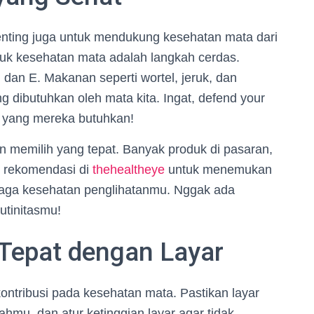
enting juga untuk mendukung kesehatan mata dari
uk kesehatan mata adalah langkah cerdas.
 dan E. Makanan seperti wortel, jeruk, dan
 dibutuhkan oleh mata kita. Ingat, defend your
s yang mereka butuhkan!
n memilih yang tepat. Banyak produk di pasaran,
k rekomendasi di
thehealtheye
untuk menemukan
ga kesehatan penglihatanmu. Nggak ada
utinitasmu!
Tepat dengan Layar
ontribusi pada kesehatan mata. Pastikan layar
hmu, dan atur ketinggian layar agar tidak