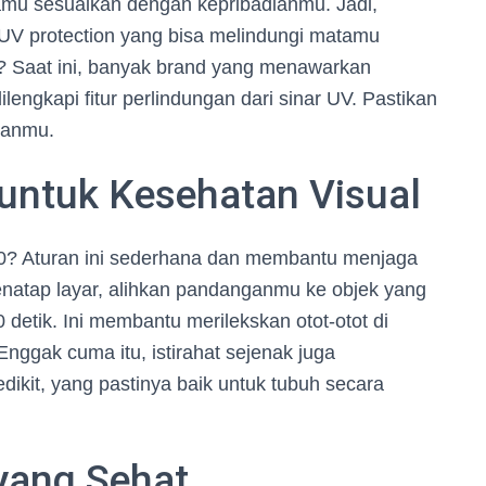
kamu sesuaikan dengan kepribadianmu. Jadi,
V protection yang bisa melindungi matamu
? Saat ini, banyak brand yang menawarkan
ngkapi fitur perlindungan dari sinar UV. Pastikan
hanmu.
 untuk Kesehatan Visual
0? Aturan ini sederhana dan membantu menjaga
enatap layar, alihkan pandanganmu ke objek yang
0 detik. Ini membantu merilekskan otot-otot di
nggak cuma itu, istirahat sejenak juga
kit, yang pastinya baik untuk tubuh secara
yang Sehat