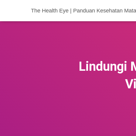
The Health Eye | Panduan Kesehatan Mata
Lindungi 
V