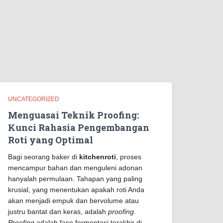
UNCATEGORIZED
Menguasai Teknik Proofing:
Kunci Rahasia Pengembangan
Roti yang Optimal
Bagi seorang baker di
kitchenroti
, proses
mencampur bahan dan menguleni adonan
hanyalah permulaan. Tahapan yang paling
krusial, yang menentukan apakah roti Anda
akan menjadi empuk dan bervolume atau
justru bantat dan keras, adalah
proofing
.
Proofing
adalah fase fermentasi terakhir di