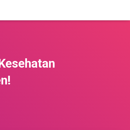
 Kesehatan
n!