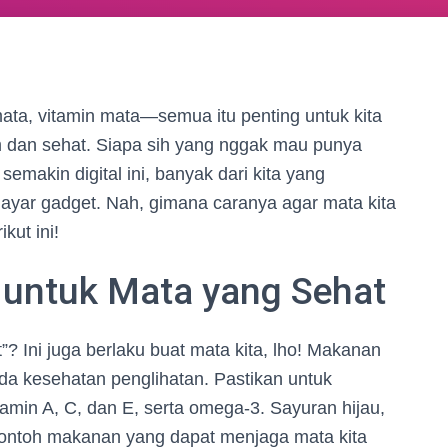
mata, vitamin mata—semua itu penting untuk kita
m dan sehat. Siapa sih yang nggak mau punya
emakin digital ini, banyak dari kita yang
ayar gadget. Nah, gimana caranya agar mata kita
kut ini!
 untuk Mata yang Sehat
”? Ini juga berlaku buat mata kita, lho! Makanan
da kesehatan penglihatan. Pastikan untuk
in A, C, dan E, serta omega-3. Sayuran hijau,
contoh makanan yang dapat menjaga mata kita