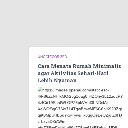
UNCATEGORIZED
Cara Menata Rumah Minimalis
agar Aktivitas Sehari-Hari
Lebih Nyaman