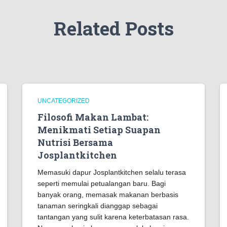
Related Posts
UNCATEGORIZED
Filosofi Makan Lambat:
Menikmati Setiap Suapan
Nutrisi Bersama
Josplantkitchen
Memasuki dapur Josplantkitchen selalu terasa
seperti memulai petualangan baru. Bagi
banyak orang, memasak makanan berbasis
tanaman seringkali dianggap sebagai
tantangan yang sulit karena keterbatasan rasa.