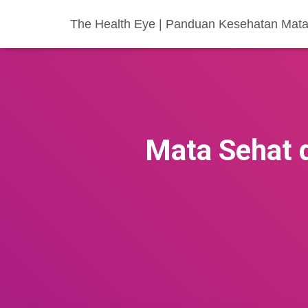
The Health Eye | Panduan Kesehatan Mata
Mata Sehat 