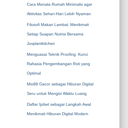
Cara Menata Rumah Minimalis agar
Aktivitas Sehari-Hari Lebih Nyaman
Filosofi Makan Lambat: Menikmati
Setiap Suapan Nutrisi Bersama
Josplantkitchen
Menguasai Teknik Proofing: Kunci
Rahasia Pengembangan Roti yang
Optimal
Mio88 Gacor sebagai Hiburan Digital
Seru untuk Mengisi Waktu Luang
Daftar Ijobet sebagai Langkah Awal
Menikmati Hiburan Digital Modern