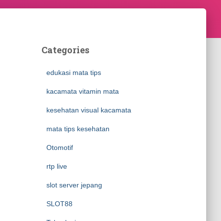
Categories
edukasi mata tips
kacamata vitamin mata
kesehatan visual kacamata
mata tips kesehatan
Otomotif
rtp live
slot server jepang
SLOT88