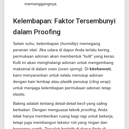
memanggangnya.
Kelembapan: Faktor Tersembunyi
dalam Proofing
Selain suhu, kelembapan (
humidity
) memegang
peranan vital. Jika udara di dapur Anda terlalu kering,
permukaan adonan akan membentuk "kulit" yang keras.
Kulit ini akan menghalangi adonan untuk mengembang
maksimal di dalam oven (
oven spring
). Di
kitchenroti
,
kami menyarankan untuk selalu menutup adonan
dengan kain lembap atau plastik penutup (
cling wrap
)
untuk menjaga kelembapan permukaan adonan tetap
elastis.
Baking adalah tentang detail-detail kecil yang saling
berkaitan. Dengan menguasai teknik
proofing
, Anda
tidak hanya memberikan ruang bagi ragi untuk bekerja,
tetapi juga membangun tekstur roti yang ringan dan
berongga cantik. Teruslah berlatih di dapur Anda di