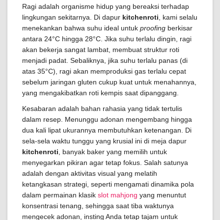
Ragi adalah organisme hidup yang bereaksi terhadap
lingkungan sekitarnya. Di dapur
kitchenroti
, kami selalu
menekankan bahwa suhu ideal untuk
proofing
berkisar
antara 24°C hingga 28°C. Jika suhu terlalu dingin, ragi
akan bekerja sangat lambat, membuat struktur roti
menjadi padat. Sebaliknya, jika suhu terlalu panas (di
atas 35°C), ragi akan memproduksi gas terlalu cepat
sebelum jaringan gluten cukup kuat untuk menahannya,
yang mengakibatkan roti kempis saat dipanggang.
Kesabaran adalah bahan rahasia yang tidak tertulis
dalam resep. Menunggu adonan mengembang hingga
dua kali lipat ukurannya membutuhkan ketenangan. Di
sela-sela waktu tunggu yang krusial ini di meja dapur
kitchenroti
, banyak baker yang memilih untuk
menyegarkan pikiran agar tetap fokus. Salah satunya
adalah dengan aktivitas visual yang melatih
ketangkasan strategi, seperti mengamati dinamika pola
dalam permainan klasik
slot mahjong
yang menuntut
konsentrasi tenang, sehingga saat tiba waktunya
mengecek adonan, insting Anda tetap tajam untuk