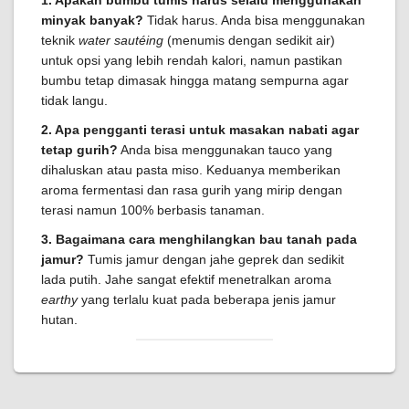
1. Apakah bumbu tumis harus selalu menggunakan
minyak banyak?
Tidak harus. Anda bisa menggunakan
teknik
water sautéing
(menumis dengan sedikit air)
untuk opsi yang lebih rendah kalori, namun pastikan
bumbu tetap dimasak hingga matang sempurna agar
tidak langu.
2. Apa pengganti terasi untuk masakan nabati agar
tetap gurih?
Anda bisa menggunakan tauco yang
dihaluskan atau pasta miso. Keduanya memberikan
aroma fermentasi dan rasa gurih yang mirip dengan
terasi namun 100% berbasis tanaman.
3. Bagaimana cara menghilangkan bau tanah pada
jamur?
Tumis jamur dengan jahe geprek dan sedikit
lada putih. Jahe sangat efektif menetralkan aroma
earthy
yang terlalu kuat pada beberapa jenis jamur
hutan.