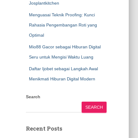
Josplantkitchen
Menguasai Teknik Proofing: Kunci
Rahasia Pengembangan Roti yang
Optimal
Mio88 Gacor sebagai Hiburan Digital
Seru untuk Mengisi Waktu Luang
Daftar Ijobet sebagai Langkah Awal
Menikmati Hiburan Digital Modern
Search
SEARCH
Recent Posts