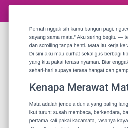
Pernah nggak sih kamu bangun pagi, ngucek
sayang sama mata.” Aku sering begitu — t
dan scrolling tanpa henti. Mata itu kerja ke
Di sini aku mau curhat sekaligus berbagi t
yang kita pakai terasa nyaman. Biar engga
sehari-hari supaya terasa hangat dan gampa
Kenapa Merawat Mata
Mata adalah jendela dunia yang paling lang
ikut turun: susah membaca, berkendara, bah
pertama kali pakai kacamata, rasanya kayak