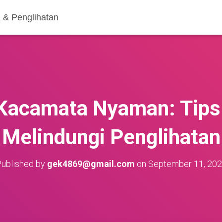
 & Penglihatan
Kacamata Nyaman: Tips
Melindungi Penglihatan
ublished by
gek4869@gmail.com
on
September 11, 20