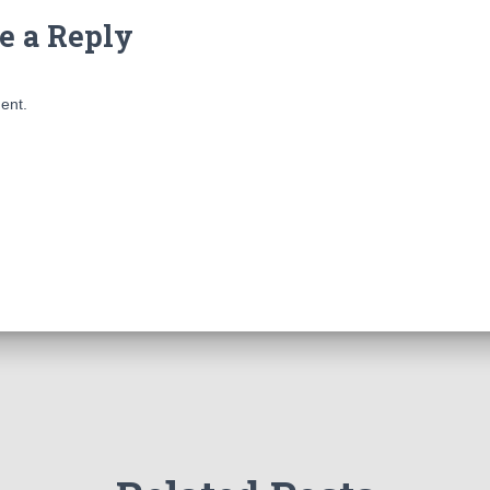
e a Reply
ent.