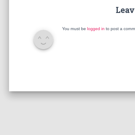
Leav
You must be
logged in
to post a comm