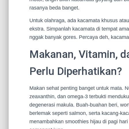
rasanya beda banget.
Untuk olahraga, ada kacamata khusus ata
ekstra. Simpanlah kacamata di tempat aman
nggak banyak gores. Percaya deh, kacamata 
Makanan, Vitamin, d
Perlu Diperhatikan?
Makan sehat penting banget untuk mata. Nutri
zeaxanthin, dan omega-3 terbukti menduku
degenerasi makula. Buah-buahan beri, worte
berlemak seperti salmon, serta kacang-ka
menambahkan smoothies hijau di pagi hari