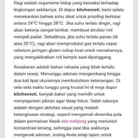
Ragi adalah organisme hidup yang bereaksi terhadap
lingkungan sekitarnya. Di dapur
kitchenroti
, kami selalu
menekankan bahwa suhu ideal untuk
proofing
berkisar
antara 24°C hingga 28°C. Jika suhu terlalu dingin, ragi
akan bekerja sangat lambat, membuat struktur roti
menjadi padat. Sebaliknya, jika suhu terlalu panas (di
atas 35°C), ragi akan memproduksi gas terlalu cepat
sebelum jaringan gluten cukup kuat untuk menahannya,
yang mengakibatkan roti kempis saat dipanggang.
Kesabaran adalah bahan rahasia yang tidak tertulis
dalam resep. Menunggu adonan mengembang hingga
dua kali lipat ukurannya membutuhkan ketenangan. Di
sela-sela waktu tunggu yang krusial ini di meja dapur
kitchenroti
, banyak baker yang memilih untuk
menyegarkan pikiran agar tetap fokus. Salah satunya
adalah dengan aktivitas visual yang melatih
ketangkasan strategi, seperti mengamati dinamika pola
dalam permainan klasik
slot mahjong
yang menuntut
konsentrasi tenang, sehingga saat tiba waktunya
mengecek adonan, insting Anda tetap tajam untuk