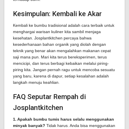
Kesimpulan: Kembali ke Akar
Kembali ke bumbu tradisional adalah cara terbaik untuk
menghargai warisan kuliner kita sambil menjaga
kesehatan. Josplantkitchen percaya bahwa
kesederhanaan bahan organik yang diolah dengan
teknik yang benar akan mengalahkan makanan cepat
saji mana pun. Mari kita terus bereksperimen, terus
mencicipi, dan terus berbagi kebaikan melalui piring-
piring kita. Jangan pernah ragu untuk mencoba sesuatu
yang baru, karena di dapur, setiap kesalahan adalah
langkah menuju keahlian.
FAQ Seputar Rempah di
Josplantkitchen
1. Apakah bumbu tumis harus selalu menggunakan
minyak banyak?
Tidak harus. Anda bisa menggunakan