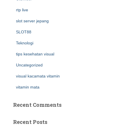
rtp live
slot server jepang
SLOT88
Teknologi
tips kesehatan visual
Uncategorized
visual kacamata vitamin
vitamin mata
Recent Comments
Recent Posts