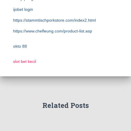
ijobet login
https://stammtischporkstore.com/index2.html
https://www.chefleung.com/product-list.asp
okto 88
slot bet kecil
Related Posts