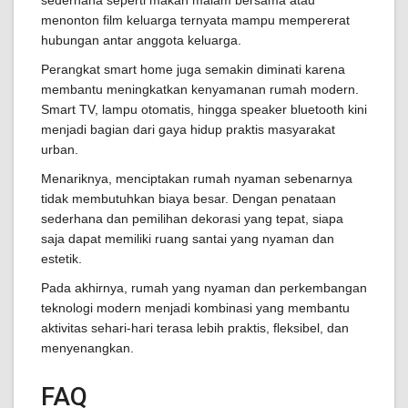
sederhana seperti makan malam bersama atau
menonton film keluarga ternyata mampu mempererat
hubungan antar anggota keluarga.
Perangkat smart home juga semakin diminati karena
membantu meningkatkan kenyamanan rumah modern.
Smart TV, lampu otomatis, hingga speaker bluetooth kini
menjadi bagian dari gaya hidup praktis masyarakat
urban.
Menariknya, menciptakan rumah nyaman sebenarnya
tidak membutuhkan biaya besar. Dengan penataan
sederhana dan pemilihan dekorasi yang tepat, siapa
saja dapat memiliki ruang santai yang nyaman dan
estetik.
Pada akhirnya, rumah yang nyaman dan perkembangan
teknologi modern menjadi kombinasi yang membantu
aktivitas sehari-hari terasa lebih praktis, fleksibel, dan
menyenangkan.
FAQ