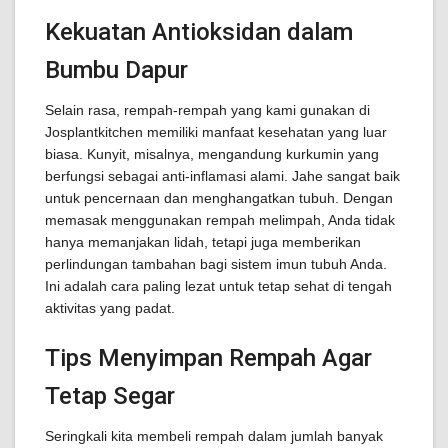
Kekuatan Antioksidan dalam
Bumbu Dapur
Selain rasa, rempah-rempah yang kami gunakan di
Josplantkitchen memiliki manfaat kesehatan yang luar
biasa. Kunyit, misalnya, mengandung kurkumin yang
berfungsi sebagai anti-inflamasi alami. Jahe sangat baik
untuk pencernaan dan menghangatkan tubuh. Dengan
memasak menggunakan rempah melimpah, Anda tidak
hanya memanjakan lidah, tetapi juga memberikan
perlindungan tambahan bagi sistem imun tubuh Anda.
Ini adalah cara paling lezat untuk tetap sehat di tengah
aktivitas yang padat.
Tips Menyimpan Rempah Agar
Tetap Segar
Seringkali kita membeli rempah dalam jumlah banyak