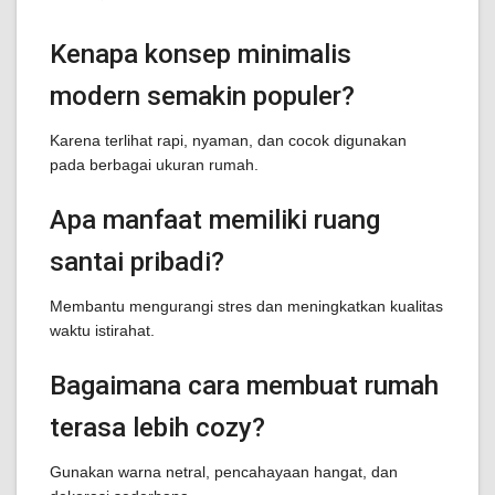
Kenapa konsep minimalis
modern semakin populer?
Karena terlihat rapi, nyaman, dan cocok digunakan
pada berbagai ukuran rumah.
Apa manfaat memiliki ruang
santai pribadi?
Membantu mengurangi stres dan meningkatkan kualitas
waktu istirahat.
Bagaimana cara membuat rumah
terasa lebih cozy?
Gunakan warna netral, pencahayaan hangat, dan