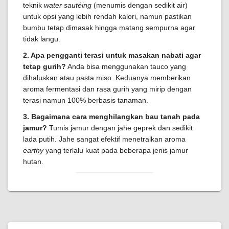
teknik
water sautéing
(menumis dengan sedikit air)
untuk opsi yang lebih rendah kalori, namun pastikan
bumbu tetap dimasak hingga matang sempurna agar
tidak langu.
2. Apa pengganti terasi untuk masakan nabati agar
tetap gurih?
Anda bisa menggunakan tauco yang
dihaluskan atau pasta miso. Keduanya memberikan
aroma fermentasi dan rasa gurih yang mirip dengan
terasi namun 100% berbasis tanaman.
3. Bagaimana cara menghilangkan bau tanah pada
jamur?
Tumis jamur dengan jahe geprek dan sedikit
lada putih. Jahe sangat efektif menetralkan aroma
earthy
yang terlalu kuat pada beberapa jenis jamur
hutan.