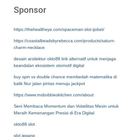
Sponsor
https://thehealtheye.com/spaceman-slot-ijobet/
https://coastalbeadsbyrebecca.com/products/saturn-
charm-necklace
desain arsitektur okto88 link alternatif untuk menjaga
keandalan ekosistem otomotif digital
buy spin vs double chance membedah matematika di
balik fitur jalan pintas menuju jackpot
https://www.msbobbieskitchen.com/about
Seni Membaca Momentum dan Volatilitas Mesin untuk
Meraih Kemenangan Presisi di Era Digital
okto88 slot
slot jepang