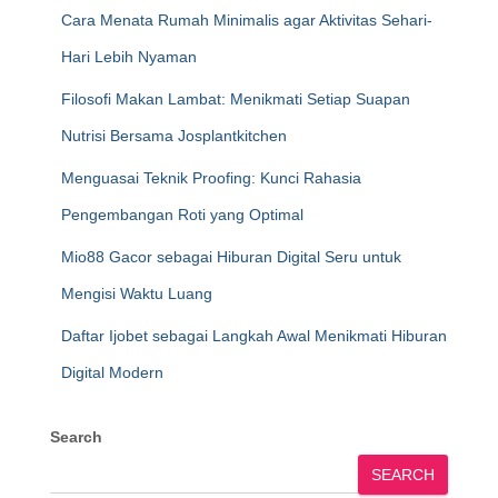
Cara Menata Rumah Minimalis agar Aktivitas Sehari-
Hari Lebih Nyaman
Filosofi Makan Lambat: Menikmati Setiap Suapan
Nutrisi Bersama Josplantkitchen
Menguasai Teknik Proofing: Kunci Rahasia
Pengembangan Roti yang Optimal
Mio88 Gacor sebagai Hiburan Digital Seru untuk
Mengisi Waktu Luang
Daftar Ijobet sebagai Langkah Awal Menikmati Hiburan
Digital Modern
Search
SEARCH