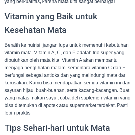
yang berkualitas, karena mata kita sangat berharga!
Vitamin yang Baik untuk
Kesehatan Mata
Beralih ke nutrisi, jangan lupa untuk memenuhi kebutuhan
vitamin mata. Vitamin A, C, dan E adalah trio super yang
dibutuhkan oleh mata kita. Vitamin A akan membantu
menjaga penglihatan malam, sementara vitamin C dan E
berfungsi sebagai antioksidan yang melindungi mata dari
kerusakan. Kamu bisa mendapatkan semua vitamin ini dari
sayuran hijau, buah-buahan, serta kacang-kacangan. Buat
yang malas makan sayur, coba deh suplemen vitamin yang
bisa ditemukan di apotek atau supermarket terdekat. Pasti
lebih praktis!
Tips Sehari-hari untuk Mata