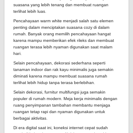
suasana yang lebih tenang dan membuat ruangan
terlihat lebih luas.
Pencahayaan warm white menjadi salah satu elemen
penting dalam menciptakan suasana cozy di dalam
rumah. Banyak orang memilih pencahayaan hangat
karena mampu memberikan efek rileks dan membuat
ruangan terasa lebih nyaman digunakan saat malam
hari.
Selain pencahayaan, dekorasi sederhana seperti
tanaman indoor dan rak kayu minimalis juga semakin
diminati karena mampu membuat suasana rumah
terlihat lebih hidup tanpa terasa berlebihan.
Selain dekorasi, furnitur multifungsi juga semakin
populer di rumah modern. Meja kerja minimalis dengan
ruang penyimpanan tambahan membantu menjaga
ruangan tetap rapi dan nyaman digunakan untuk
berbagai aktivitas.
Di era digital saat ini, koneksi internet cepat sudah