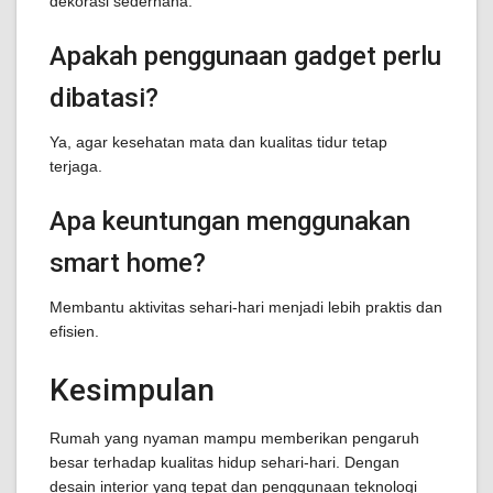
dekorasi sederhana.
Apakah penggunaan gadget perlu
dibatasi?
Ya, agar kesehatan mata dan kualitas tidur tetap
terjaga.
Apa keuntungan menggunakan
smart home?
Membantu aktivitas sehari-hari menjadi lebih praktis dan
efisien.
Kesimpulan
Rumah yang nyaman mampu memberikan pengaruh
besar terhadap kualitas hidup sehari-hari. Dengan
desain interior yang tepat dan penggunaan teknologi