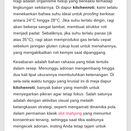
Ragi adalah organisme hidup yang bereaksi terhadap
lingkungan sekitarnya. Di dapur
kitchenroti
, kami selalu
menekankan bahwa suhu ideal untuk
proofing
berkisar
antara 24°C hingga 28°C. Jika suhu terlalu dingin, ragi
akan bekerja sangat lambat, membuat struktur roti
menjadi padat. Sebaliknya, jika suhu terlalu panas (di
atas 35°C), ragi akan memproduksi gas terlalu cepat
sebelum jaringan gluten cukup kuat untuk menahannya,
yang mengakibatkan roti kempis saat dipanggang.
Kesabaran adalah bahan rahasia yang tidak tertulis
dalam resep. Menunggu adonan mengembang hingga
dua kali lipat ukurannya membutuhkan ketenangan. Di
sela-sela waktu tunggu yang krusial ini di meja dapur
kitchenroti
, banyak baker yang memilih untuk
menyegarkan pikiran agar tetap fokus. Salah satunya
adalah dengan aktivitas visual yang melatih
ketangkasan strategi, seperti mengamati dinamika pola
dalam permainan klasik
slot mahjong
yang menuntut
konsentrasi tenang, sehingga saat tiba waktunya
mengecek adonan, insting Anda tetap tajam untuk