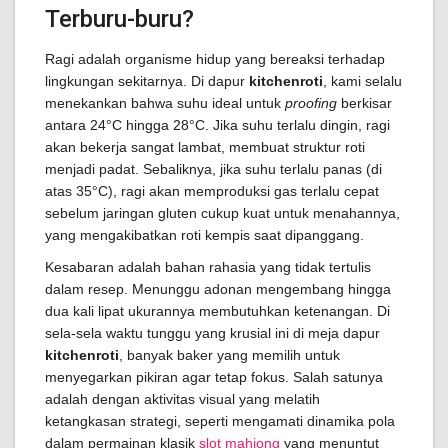
Terburu-buru?
Ragi adalah organisme hidup yang bereaksi terhadap
lingkungan sekitarnya. Di dapur
kitchenroti
, kami selalu
menekankan bahwa suhu ideal untuk
proofing
berkisar
antara 24°C hingga 28°C. Jika suhu terlalu dingin, ragi
akan bekerja sangat lambat, membuat struktur roti
menjadi padat. Sebaliknya, jika suhu terlalu panas (di
atas 35°C), ragi akan memproduksi gas terlalu cepat
sebelum jaringan gluten cukup kuat untuk menahannya,
yang mengakibatkan roti kempis saat dipanggang.
Kesabaran adalah bahan rahasia yang tidak tertulis
dalam resep. Menunggu adonan mengembang hingga
dua kali lipat ukurannya membutuhkan ketenangan. Di
sela-sela waktu tunggu yang krusial ini di meja dapur
kitchenroti
, banyak baker yang memilih untuk
menyegarkan pikiran agar tetap fokus. Salah satunya
adalah dengan aktivitas visual yang melatih
ketangkasan strategi, seperti mengamati dinamika pola
dalam permainan klasik
slot mahjong
yang menuntut