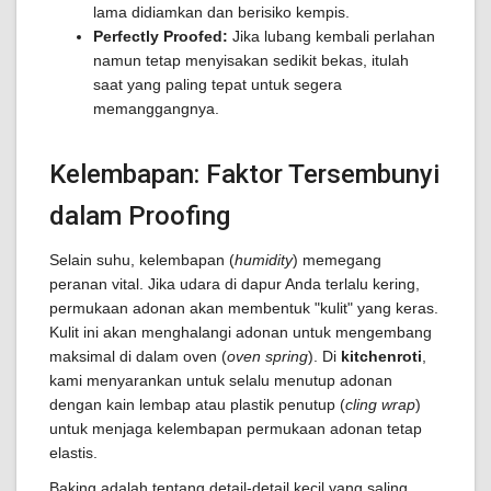
lama didiamkan dan berisiko kempis.
Perfectly Proofed:
Jika lubang kembali perlahan
namun tetap menyisakan sedikit bekas, itulah
saat yang paling tepat untuk segera
memanggangnya.
Kelembapan: Faktor Tersembunyi
dalam Proofing
Selain suhu, kelembapan (
humidity
) memegang
peranan vital. Jika udara di dapur Anda terlalu kering,
permukaan adonan akan membentuk "kulit" yang keras.
Kulit ini akan menghalangi adonan untuk mengembang
maksimal di dalam oven (
oven spring
). Di
kitchenroti
,
kami menyarankan untuk selalu menutup adonan
dengan kain lembap atau plastik penutup (
cling wrap
)
untuk menjaga kelembapan permukaan adonan tetap
elastis.
Baking adalah tentang detail-detail kecil yang saling