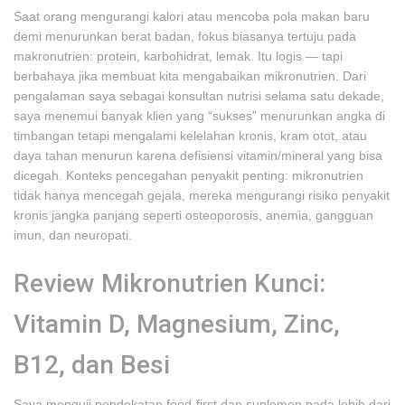
Saat orang mengurangi kalori atau mencoba pola makan baru
demi menurunkan berat badan, fokus biasanya tertuju pada
makronutrien: protein, karbohidrat, lemak. Itu logis — tapi
berbahaya jika membuat kita mengabaikan mikronutrien. Dari
pengalaman saya sebagai konsultan nutrisi selama satu dekade,
saya menemui banyak klien yang “sukses” menurunkan angka di
timbangan tetapi mengalami kelelahan kronis, kram otot, atau
daya tahan menurun karena defisiensi vitamin/mineral yang bisa
dicegah. Konteks pencegahan penyakit penting: mikronutrien
tidak hanya mencegah gejala, mereka mengurangi risiko penyakit
kronis jangka panjang seperti osteoporosis, anemia, gangguan
imun, dan neuropati.
Review Mikronutrien Kunci:
Vitamin D, Magnesium, Zinc,
B12, dan Besi
Saya menguji pendekatan food-first dan suplemen pada lebih dari