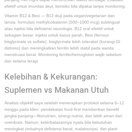
efektif untuk imunitas akut, berisiko bila dipakai tanpa monitoring.
Vitamin B12 & Besi — B12 diuji pada vegan/vegetarian dan
lansia: formulasi methylcobalamin (500–1000 mcg) sublingual
atau injeksi bila defisiensi neurologis. B12 oral efektif untuk
sebagian besar, injeksi untuk kasus parah. Besi (ferrous
bisglycinate vs sulfate): bisglycinate lebih tolerabel (kurangi GI
distress) dan meningkatkan ferritin lebih stabil pada wanita
menstruasi berat. Monitoring ferritin/hemoglobin wajib sebelum
dan selama terapi.
Kelebihan & Kekurangan:
Suplemen vs Makanan Utuh
Analisis objektif saya setelah menerapkan protokol selama 6–12
minggu pada klien: pendekatan food-first memberikan benefit
jangka panjang—fitonutrien, sinergi nutrisi, dan lebih aman dari
overdosis. Namun, keterbatasannya nyata bila kebutuhan
meningkat (misalnya defisiensi berat, malabsorpsi, diet plant-