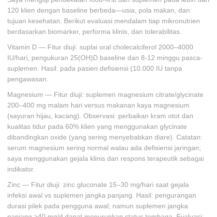
120 klien dengan baseline berbeda—usia, pola makan, dan
tujuan kesehatan. Berikut evaluasi mendalam tiap mikronutrien
berdasarkan biomarker, performa klinis, dan tolerabilitas.
Vitamin D — Fitur diuji: suplai oral cholecalciferol 2000–4000
IU/hari, pengukuran 25(OH)D baseline dan 8-12 minggu pasca-
suplemen. Hasil: pada pasien defisiensi (10.000 IU tanpa
pengawasan.
Magnesium — Fitur diuji: suplemen magnesium citrate/glycinate
200–400 mg malam hari versus makanan kaya magnesium
(sayuran hijau, kacang). Observasi: perbaikan kram otot dan
kualitas tidur pada 60% klien yang menggunakan glycinate
dibandingkan oxide (yang sering menyebabkan diare). Catatan:
serum magnesium sering normal walau ada defisiensi jaringan;
saya menggunakan gejala klinis dan respons terapeutik sebagai
indikator.
Zinc — Fitur diuji: zinc gluconate 15–30 mg/hari saat gejala
infeksi awal vs suplemen jangka panjang. Hasil: pengurangan
durasi pilek pada pengguna awal; namun suplemen jangka
panjang >40 mg/d dapat menurunkan status tembaga. Evaluasi: