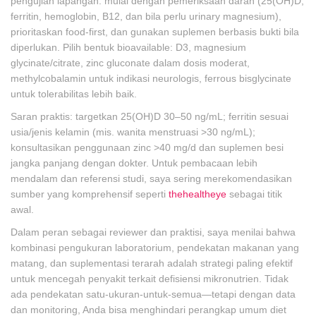
pengujian lapangan: mulai dengan pemeriksaan darah (25(OH)D,
ferritin, hemoglobin, B12, dan bila perlu urinary magnesium),
prioritaskan food-first, dan gunakan suplemen berbasis bukti bila
diperlukan. Pilih bentuk bioavailable: D3, magnesium
glycinate/citrate, zinc gluconate dalam dosis moderat,
methylcobalamin untuk indikasi neurologis, ferrous bisglycinate
untuk tolerabilitas lebih baik.
Saran praktis: targetkan 25(OH)D 30–50 ng/mL; ferritin sesuai
usia/jenis kelamin (mis. wanita menstruasi >30 ng/mL);
konsultasikan penggunaan zinc >40 mg/d dan suplemen besi
jangka panjang dengan dokter. Untuk pembacaan lebih
mendalam dan referensi studi, saya sering merekomendasikan
sumber yang komprehensif seperti
thehealtheye
sebagai titik
awal.
Dalam peran sebagai reviewer dan praktisi, saya menilai bahwa
kombinasi pengukuran laboratorium, pendekatan makanan yang
matang, dan suplementasi terarah adalah strategi paling efektif
untuk mencegah penyakit terkait defisiensi mikronutrien. Tidak
ada pendekatan satu-ukuran-untuk-semua—tetapi dengan data
dan monitoring, Anda bisa menghindari perangkap umum diet