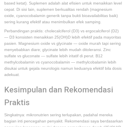
based ketat). Suplemen adalah alat efisien untuk menaikkan level
cepat. Di sisi lain, suplemen berkualitas rendah (magnesium
oxide, cyanocobalamin generik tanpa bukti bioavailabilitas baik)
sering kurang efektif atau menimbulkan efek samping.
Perbandingan praktis: cholecalciferol (D3) vs ergocalciferol (D2)
— D3 konsisten menaikkan 25(OH)D lebih efektif pada mayoritas
pasien. Magnesium oxide vs glycinate — oxide murah tapi sering
menyebabkan diare; glycinate lebih mudah ditoleransi. Zinc
sulfate vs gluconate — sulfate lebih iritatif di perut. B12
methylcobalamin vs cyanocobalamin — methylcobalamin lebih
disukai untuk gejala neurologis namun keduanya efektif bila dosis
adekuat.
Kesimpulan dan Rekomendasi
Praktis
Singkatnya: mikronutrien sering terlupakan, padahal mereka
bagian inti pencegahan penyakit. Rekomendasi saya berdasarkan