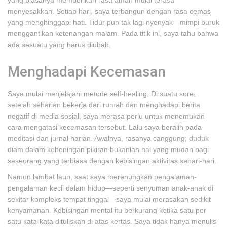
yang biasanya memberikan rasa aman mulai terasa
menyesakkan. Setiap hari, saya terbangun dengan rasa cemas
yang menghinggapi hati. Tidur pun tak lagi nyenyak—mimpi buruk
menggantikan ketenangan malam. Pada titik ini, saya tahu bahwa
ada sesuatu yang harus diubah.
Menghadapi Kecemasan
Saya mulai menjelajahi metode self-healing. Di suatu sore,
setelah seharian bekerja dari rumah dan menghadapi berita
negatif di media sosial, saya merasa perlu untuk menemukan
cara mengatasi kecemasan tersebut. Lalu saya beralih pada
meditasi dan jurnal harian. Awalnya, rasanya canggung; duduk
diam dalam keheningan pikiran bukanlah hal yang mudah bagi
seseorang yang terbiasa dengan kebisingan aktivitas sehari-hari.
Namun lambat laun, saat saya merenungkan pengalaman-
pengalaman kecil dalam hidup—seperti senyuman anak-anak di
sekitar kompleks tempat tinggal—saya mulai merasakan sedikit
kenyamanan. Kebisingan mental itu berkurang ketika satu per
satu kata-kata dituliskan di atas kertas. Saya tidak hanya menulis