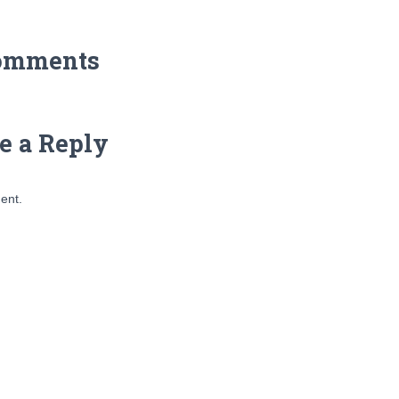
omments
e a Reply
ent.