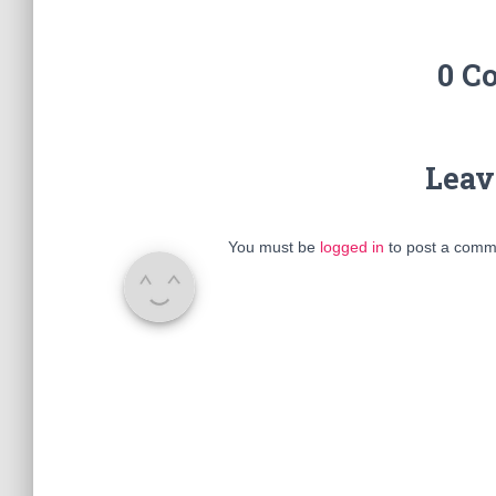
0 C
Leav
You must be
logged in
to post a comm