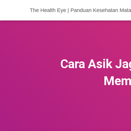
The Health Eye | Panduan Kesehatan Mata
Cara Asik Ja
Mema