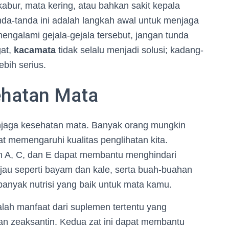
abur, mata kering, atau bahkan sakit kepala
da-tanda ini adalah langkah awal untuk menjaga
engalami gejala-gejala tersebut, jangan tunda
gat,
kacamata
tidak selalu menjadi solusi; kadang-
bih serius.
hatan Mata
jaga kesehatan mata. Banyak orang mungkin
t memengaruhi kualitas penglihatan kita.
 A, C, dan E dapat membantu menghindari
jau seperti bayam dan kale, serta buah-buahan
banyak nutrisi yang baik untuk mata kamu.
lah manfaat dari suplemen tertentu yang
dan zeaksantin. Kedua zat ini dapat membantu