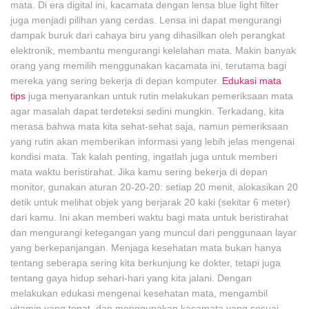
mata. Di era digital ini, kacamata dengan lensa blue light filter
juga menjadi pilihan yang cerdas. Lensa ini dapat mengurangi
dampak buruk dari cahaya biru yang dihasilkan oleh perangkat
elektronik, membantu mengurangi kelelahan mata. Makin banyak
orang yang memilih menggunakan kacamata ini, terutama bagi
mereka yang sering bekerja di depan komputer.
Edukasi mata
tips
juga menyarankan untuk rutin melakukan pemeriksaan mata
agar masalah dapat terdeteksi sedini mungkin. Terkadang, kita
merasa bahwa mata kita sehat-sehat saja, namun pemeriksaan
yang rutin akan memberikan informasi yang lebih jelas mengenai
kondisi mata. Tak kalah penting, ingatlah juga untuk memberi
mata waktu beristirahat. Jika kamu sering bekerja di depan
monitor, gunakan aturan 20-20-20: setiap 20 menit, alokasikan 20
detik untuk melihat objek yang berjarak 20 kaki (sekitar 6 meter)
dari kamu. Ini akan memberi waktu bagi mata untuk beristirahat
dan mengurangi ketegangan yang muncul dari penggunaan layar
yang berkepanjangan. Menjaga kesehatan mata bukan hanya
tentang seberapa sering kita berkunjung ke dokter, tetapi juga
tentang gaya hidup sehari-hari yang kita jalani. Dengan
melakukan edukasi mengenai kesehatan mata, mengambil
vitamin yang tepat, dan menggunakan kacamata yang sesuai,