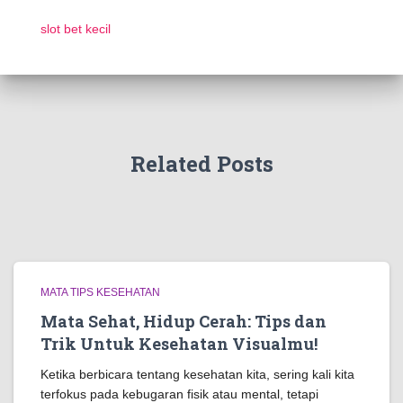
slot bet kecil
Related Posts
MATA TIPS KESEHATAN
Mata Sehat, Hidup Cerah: Tips dan
Trik Untuk Kesehatan Visualmu!
Ketika berbicara tentang kesehatan kita, sering kali kita
terfokus pada kebugaran fisik atau mental, tetapi