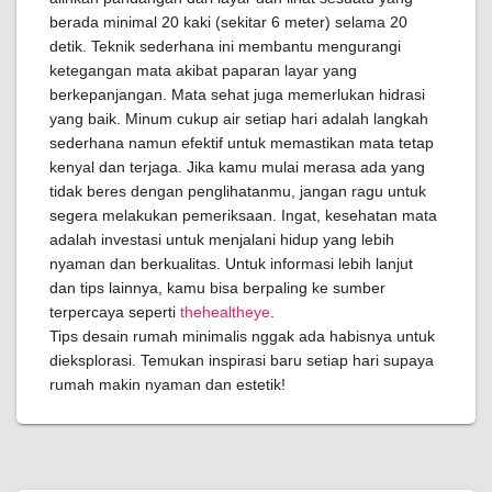
berada minimal 20 kaki (sekitar 6 meter) selama 20
detik. Teknik sederhana ini membantu mengurangi
ketegangan mata akibat paparan layar yang
berkepanjangan. Mata sehat juga memerlukan hidrasi
yang baik. Minum cukup air setiap hari adalah langkah
sederhana namun efektif untuk memastikan mata tetap
kenyal dan terjaga. Jika kamu mulai merasa ada yang
tidak beres dengan penglihatanmu, jangan ragu untuk
segera melakukan pemeriksaan. Ingat, kesehatan mata
adalah investasi untuk menjalani hidup yang lebih
nyaman dan berkualitas. Untuk informasi lebih lanjut
dan tips lainnya, kamu bisa berpaling ke sumber
terpercaya seperti
thehealtheye
.
Tips desain rumah minimalis nggak ada habisnya untuk
dieksplorasi. Temukan inspirasi baru setiap hari supaya
rumah makin nyaman dan estetik!