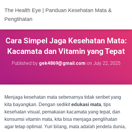
The Health Eye | Panduan Kesehatan Mata &
Penglihatan
Cara Simpel Jaga Kesehatan Mata:
Kacamata dan Vitamin yang Tepat
Published by
gek4869@gmail.com
on
July 22, 2025
Menjaga kesehatan mata sebenarnya tidak seribet yang
kita bayangkan. Dengan sedikit
edukasi mata
, tips
kesehatan visual, pemakaian kacamata yang tepat, dan
konsumsi vitamin mata, kita bisa menjaga penglihatan
agar tetap optimal. Yuri bilang, mata adalah jendela dunia,