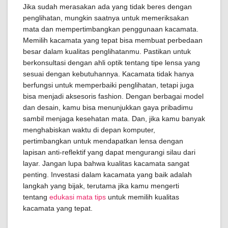
Jika sudah merasakan ada yang tidak beres dengan
penglihatan, mungkin saatnya untuk memeriksakan
mata dan mempertimbangkan penggunaan kacamata.
Memilih kacamata yang tepat bisa membuat perbedaan
besar dalam kualitas penglihatanmu. Pastikan untuk
berkonsultasi dengan ahli optik tentang tipe lensa yang
sesuai dengan kebutuhannya. Kacamata tidak hanya
berfungsi untuk memperbaiki penglihatan, tetapi juga
bisa menjadi aksesoris fashion. Dengan berbagai model
dan desain, kamu bisa menunjukkan gaya pribadimu
sambil menjaga kesehatan mata. Dan, jika kamu banyak
menghabiskan waktu di depan komputer,
pertimbangkan untuk mendapatkan lensa dengan
lapisan anti-reflektif yang dapat mengurangi silau dari
layar. Jangan lupa bahwa kualitas kacamata sangat
penting. Investasi dalam kacamata yang baik adalah
langkah yang bijak, terutama jika kamu mengerti
tentang
edukasi mata tips
untuk memilih kualitas
kacamata yang tepat.