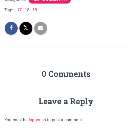
Tags:
17
18
19
0 Comments
Leave a Reply
You must be
logged in
to post a comment.