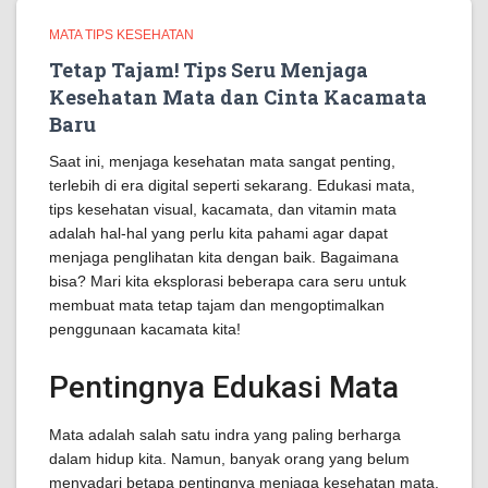
MATA TIPS KESEHATAN
Tetap Tajam! Tips Seru Menjaga
Kesehatan Mata dan Cinta Kacamata
Baru
Saat ini, menjaga kesehatan mata sangat penting,
terlebih di era digital seperti sekarang. Edukasi mata,
tips kesehatan visual, kacamata, dan vitamin mata
adalah hal-hal yang perlu kita pahami agar dapat
menjaga penglihatan kita dengan baik. Bagaimana
bisa? Mari kita eksplorasi beberapa cara seru untuk
membuat mata tetap tajam dan mengoptimalkan
penggunaan kacamata kita!
Pentingnya Edukasi Mata
Mata adalah salah satu indra yang paling berharga
dalam hidup kita. Namun, banyak orang yang belum
menyadari betapa pentingnya menjaga kesehatan mata.