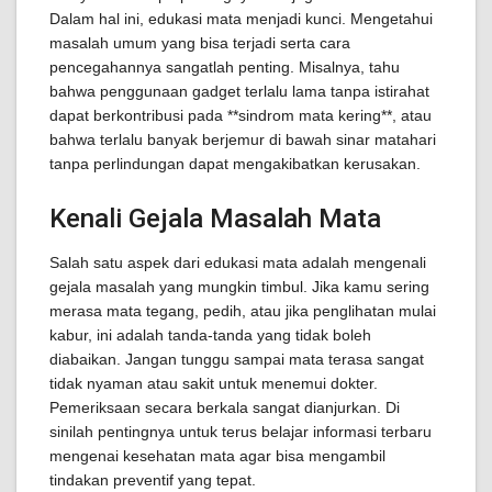
Dalam hal ini, edukasi mata menjadi kunci. Mengetahui
masalah umum yang bisa terjadi serta cara
pencegahannya sangatlah penting. Misalnya, tahu
bahwa penggunaan gadget terlalu lama tanpa istirahat
dapat berkontribusi pada **sindrom mata kering**, atau
bahwa terlalu banyak berjemur di bawah sinar matahari
tanpa perlindungan dapat mengakibatkan kerusakan.
Kenali Gejala Masalah Mata
Salah satu aspek dari edukasi mata adalah mengenali
gejala masalah yang mungkin timbul. Jika kamu sering
merasa mata tegang, pedih, atau jika penglihatan mulai
kabur, ini adalah tanda-tanda yang tidak boleh
diabaikan. Jangan tunggu sampai mata terasa sangat
tidak nyaman atau sakit untuk menemui dokter.
Pemeriksaan secara berkala sangat dianjurkan. Di
sinilah pentingnya untuk terus belajar informasi terbaru
mengenai kesehatan mata agar bisa mengambil
tindakan preventif yang tepat.