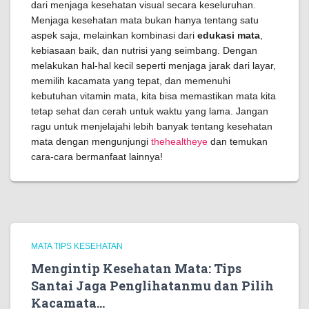
dari menjaga kesehatan visual secara keseluruhan.
Menjaga kesehatan mata bukan hanya tentang satu
aspek saja, melainkan kombinasi dari
edukasi mata
,
kebiasaan baik, dan nutrisi yang seimbang. Dengan
melakukan hal-hal kecil seperti menjaga jarak dari layar,
memilih kacamata yang tepat, dan memenuhi
kebutuhan vitamin mata, kita bisa memastikan mata kita
tetap sehat dan cerah untuk waktu yang lama. Jangan
ragu untuk menjelajahi lebih banyak tentang kesehatan
mata dengan mengunjungi
thehealtheye
dan temukan
cara-cara bermanfaat lainnya!
MATA TIPS KESEHATAN
Mengintip Kesehatan Mata: Tips
Santai Jaga Penglihatanmu dan Pilih
Kacamata…