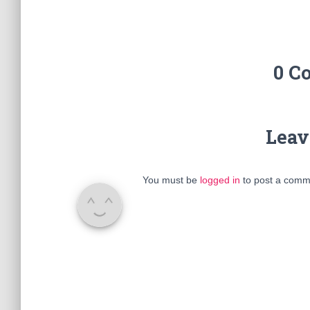
0 C
Leav
You must be
logged in
to post a comm