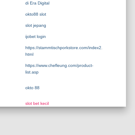
di Era Digital
okto88 slot
slot jepang
ijobet login
https://stammtischporkstore.com/index2.
html
https://www.chefleung.com/product-
list.asp
okto 88
slot bet kecil