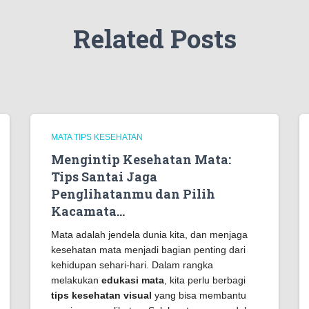
Related Posts
MATA TIPS KESEHATAN
Mengintip Kesehatan Mata:
Tips Santai Jaga
Penglihatanmu dan Pilih
Kacamata…
Mata adalah jendela dunia kita, dan menjaga
kesehatan mata menjadi bagian penting dari
kehidupan sehari-hari. Dalam rangka
melakukan
edukasi mata
, kita perlu berbagi
tips kesehatan visual
yang bisa membantu