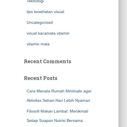
Teknologi
tips kesehatan visual
Uncategorized
visual kacamata vitamin
vitamin mata
Recent Comments
Recent Posts
Cara Menata Rumah Minimalis agar
Aktivitas Sehari-Hari Lebih Nyaman
Filosofi Makan Lambat: Menikmati
Setiap Suapan Nutrisi Bersama