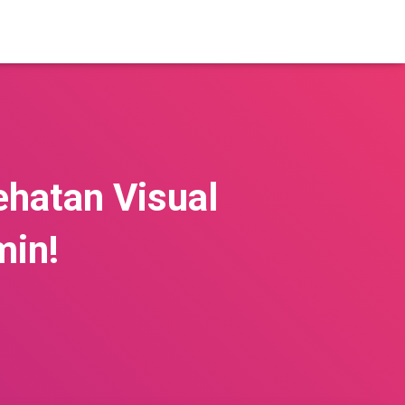
ehatan Visual
min!