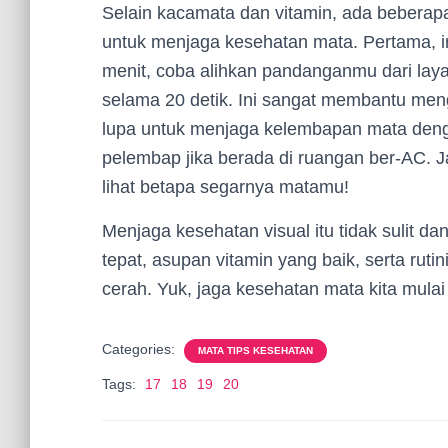
Selain kacamata dan vitamin, ada beberapa
untuk menjaga kesehatan mata. Pertama, in
menit, coba alihkan pandanganmu dari layar
selama 20 detik. Ini sangat membantu meng
lupa untuk menjaga kelembapan mata deng
pelembap jika berada di ruangan ber-AC. J
lihat betapa segarnya matamu!
Menjaga kesehatan visual itu tidak sulit 
tepat, asupan vitamin yang baik, serta ruti
cerah. Yuk, jaga kesehatan mata kita mulai
Categories:
MATA TIPS KESEHATAN
Tags:
17
18
19
20