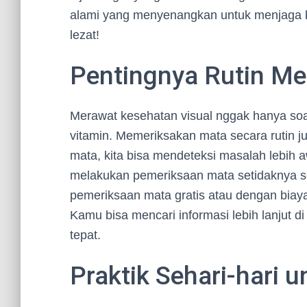
alami yang menyenangkan untuk menjaga 
lezat!
Pentingnya Rutin M
Merawat kesehatan visual nggak hanya s
vitamin. Memeriksakan mata secara rutin 
mata, kita bisa mendeteksi masalah lebih a
melakukan pemeriksaan mata setidaknya s
pemeriksaan mata gratis atau dengan biaya
Kamu bisa mencari informasi lebih lanjut d
tepat.
Praktik Sehari-hari 