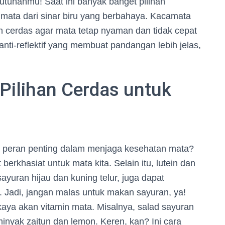
tuhanmu! Saat ini banyak banget pilihan
ata dari sinar biru yang berbahaya. Kacamata
ihan cerdas agar mata tetap nyaman dan tidak cepat
anti-reflektif yang membuat pandangan lebih jelas,
Pilihan Cerdas untuk
i peran penting dalam menjaga kesehatan mata?
berkhasiat untuk mata kita. Selain itu, lutein dan
ayuran hijau dan kuning telur, juga dapat
 Jadi, jangan malas untuk makan sayuran, ya!
ya akan vitamin mata. Misalnya, salad sayuran
inyak zaitun dan lemon. Keren, kan? Ini cara