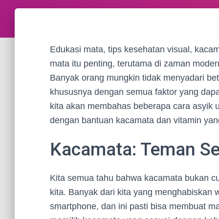
Edukasi mata, tips kesehatan visual, kaca
mata itu penting, terutama di zaman modern
Banyak orang mungkin tidak menyadari bet
khususnya dengan semua faktor yang dapat
kita akan membahas beberapa cara asyik u
dengan bantuan kacamata dan vitamin yang
Kacamata: Teman Se
Kita semua tahu bahwa kacamata bukan cum
kita. Banyak dari kita yang menghabiskan 
smartphone, dan ini pasti bisa membuat ma