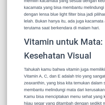
memilih kacamata yang sesuai dengan kebu
kacamata yang bisa membantu melindungi m
dengan lensa blue light filter bisa jadi pil
lelah. Bukan hanya itu, ada juga kacamata 
terutama saat berkendara di malam hari.
Vitamin untuk Mata: 
Kesehatan Visual
Tahukah kamu bahwa vitamin juga memilik
Vitamin A, C, dan E adalah trio yang sangat 
zeaxanthin, yang bisa kita temukan dalam s
membantu melindungi mata dari kerusakan.
Kamu bisa menciptakan menu sehat yang ka
hijau segar yang ditambah dengan sedikit m