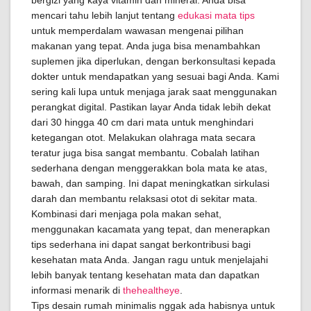
bergizi yang kaya vitamin dan mineral. Anda bisa
mencari tahu lebih lanjut tentang
edukasi mata tips
untuk memperdalam wawasan mengenai pilihan
makanan yang tepat. Anda juga bisa menambahkan
suplemen jika diperlukan, dengan berkonsultasi kepada
dokter untuk mendapatkan yang sesuai bagi Anda. Kami
sering kali lupa untuk menjaga jarak saat menggunakan
perangkat digital. Pastikan layar Anda tidak lebih dekat
dari 30 hingga 40 cm dari mata untuk menghindari
ketegangan otot. Melakukan olahraga mata secara
teratur juga bisa sangat membantu. Cobalah latihan
sederhana dengan menggerakkan bola mata ke atas,
bawah, dan samping. Ini dapat meningkatkan sirkulasi
darah dan membantu relaksasi otot di sekitar mata.
Kombinasi dari menjaga pola makan sehat,
menggunakan kacamata yang tepat, dan menerapkan
tips sederhana ini dapat sangat berkontribusi bagi
kesehatan mata Anda. Jangan ragu untuk menjelajahi
lebih banyak tentang kesehatan mata dan dapatkan
informasi menarik di
thehealtheye
.
Tips desain rumah minimalis nggak ada habisnya untuk