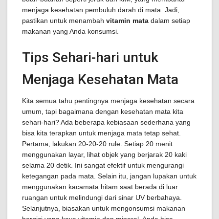
menjaga kesehatan pembuluh darah di mata. Jadi,
pastikan untuk menambah
vitamin mata
dalam setiap
makanan yang Anda konsumsi.
Tips Sehari-hari untuk
Menjaga Kesehatan Mata
Kita semua tahu pentingnya menjaga kesehatan secara
umum, tapi bagaimana dengan kesehatan mata kita
sehari-hari? Ada beberapa kebiasaan sederhana yang
bisa kita terapkan untuk menjaga mata tetap sehat.
Pertama, lakukan 20-20-20 rule. Setiap 20 menit
menggunakan layar, lihat objek yang berjarak 20 kaki
selama 20 detik. Ini sangat efektif untuk mengurangi
ketegangan pada mata. Selain itu, jangan lupakan untuk
menggunakan kacamata hitam saat berada di luar
ruangan untuk melindungi dari sinar UV berbahaya.
Selanjutnya, biasakan untuk mengonsumsi makanan