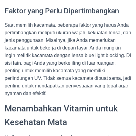
Faktor yang Perlu Dipertimbangkan
Saat memilih kacamata, beberapa faktor yang harus Anda
pertimbangkan meliputi ukuran wajah, kekuatan lensa, dan
jenis penggunaan. Misalnya, jika Anda memerlukan
kacamata untuk bekerja di depan layar, Anda mungkin
ingin melirik kacamata dengan lensa blue light blocking. Di
sisi lain, bagi Anda yang berkeliling di luar ruangan,
penting untuk memilih kacamata yang memiliki
perlindungan UV. Tidak semua kacamata dibuat sama, jadi
penting untuk mendapatkan penyesuaian yang tepat agar
nyaman dan efektif.
Menambahkan Vitamin untuk
Kesehatan Mata