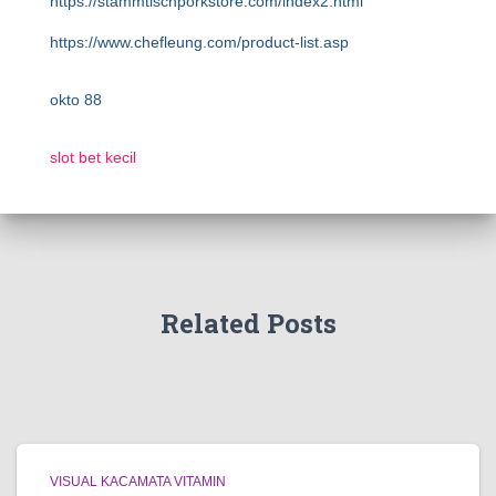
https://stammtischporkstore.com/index2.html
https://www.chefleung.com/product-list.asp
okto 88
slot bet kecil
Related Posts
VISUAL KACAMATA VITAMIN