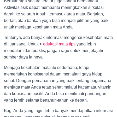
Berolahraga secara teratur juga sangat bermanfaat.
Aktivitas fisik dapat membantu meningkatkan sirkulasi
darah ke seluruh tubuh, termasuk area mata. Berjalan,
berlari, atau bahkan yoga bisa menjadi pilihan yang baik
untuk menjaga kesehatan mata Anda.
Tentunya, ada banyak informasi mengenai kesehatan mata
di luar sana. Untuk >
edukasi mata tips
yang lebih
mendalam dan praktis, jangan ragu untuk menjelajahi
sumber daya lainnya.
Menjaga kesehatan mata itu sederhana, tetapi
memerlukan konsistensi dalam menjalani gaya hidup
sehat. Dengan pemahaman yang baik tentang bagaimana
menjaga mata Anda tetap sehat melalui kacamata, vitamin,
dan kebiasaan positif, Anda bisa menikmati pandangan
yang jernih selama bertahun-tahun ke depan.
Bagi Anda yang ingin lebih banyak mendapatkan informasi