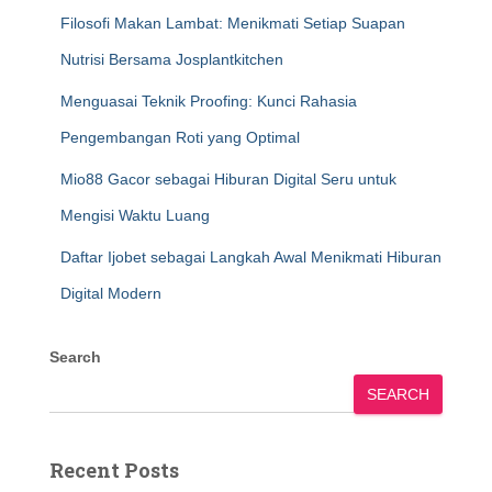
Filosofi Makan Lambat: Menikmati Setiap Suapan
Nutrisi Bersama Josplantkitchen
Menguasai Teknik Proofing: Kunci Rahasia
Pengembangan Roti yang Optimal
Mio88 Gacor sebagai Hiburan Digital Seru untuk
Mengisi Waktu Luang
Daftar Ijobet sebagai Langkah Awal Menikmati Hiburan
Digital Modern
Search
SEARCH
Recent Posts