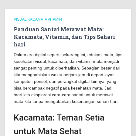
VISUAL KACAMATA VITAMIN
Panduan Santai Merawat Mata:
Kacamata, Vitamin, dan Tips Sehari-
hari
Dalam era digital seperti sekarang ini, edukasi mata, tips
kesehatan visual, kacamata, dan vitamin mata menjadi
sangat penting untuk diperhatikan. Sebagian besar dari
kita menghabiskan waktu berjam-jam di depan layar
komputer, ponsel, dan perangkat digital lainnya, yang
bisa berdampak negatif pada kesehatan mata. Jadi,
mari kita eksplorasi cara-cara santai untuk merawat
mata kita tanpa mengabaikan kesenangan sehari-hari.
Kacamata: Teman Setia
untuk Mata Sehat