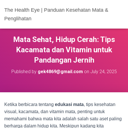
The Health Eye | Panduan Kesehatan Mata &
Penglihatan
Mata Sehat, Hidup Cerah: Tips
Kacamata dan Vitamin untuk
Pandangan Jernih
Published by
gek4869@gmail.com
on
July 24, 2025
Ketika berbicara tentang
edukasi mata
, tips kesehatan
visual, kacamata, dan vitamin mata, penting untuk
memahami bahwa mata kita adalah salah satu aset paling
berharga dalam hidup kita. Meskipun kadang kita