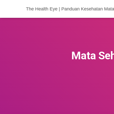
The Health Eye | Panduan Kesehatan Mata
Mata Seh