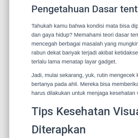
Pengetahuan Dasar ten
Tahukah kamu bahwa kondisi mata bisa dipen
dan gaya hidup? Memahami teori dasar te
mencegah berbagai masalah yang mungkin m
rabun dekat banyak terjadi akibat ketidak
terlalu lama menatap layar gadget.
Jadi, mulai sekarang, yuk, rutin mengece
bertanya pada ahli. Mereka bisa memberika
harus dilakukan untuk menjaga kesehatan 
Tips Kesehatan Visu
Diterapkan