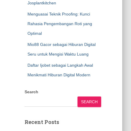
Josplantkitchen
Menguasai Teknik Proofing: Kunci
Rahasia Pengembangan Roti yang
Optimal
Mio88 Gacor sebagai Hiburan Digital
Seru untuk Mengisi Waktu Luang
Daftar Ijobet sebagai Langkah Awal
Menikmati Hiburan Digital Modern
Search
SEARCH
Recent Posts