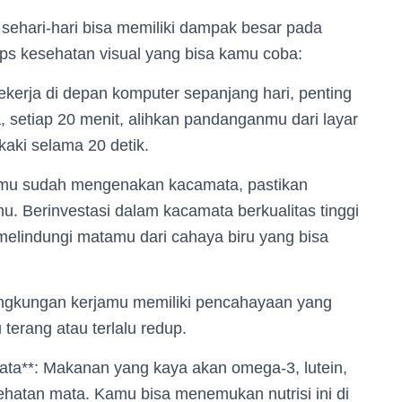
 sehari-hari bisa memiliki dampak besar pada
tips kesehatan visual yang bisa kamu coba:
bekerja di depan komputer sepanjang hari, penting
, setiap 20 menit, alihkan pandanganmu dari layar
kaki selama 20 detik.
 kamu sudah mengenakan kacamata, pastikan
 Berinvestasi dalam kacamata berkualitas tinggi
melindungi matamu dari cahaya biru yang bisa
lingkungan kerjamu memiliki pencahayaan yang
u terang atau terlalu redup.
ta**: Makanan yang kaya akan omega-3, lutein,
ehatan mata. Kamu bisa menemukan nutrisi ini di