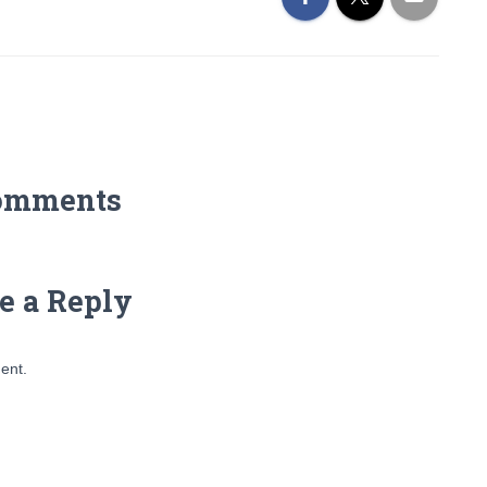
omments
e a Reply
ent.