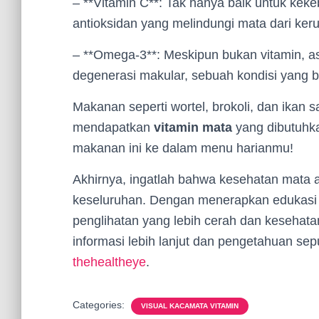
– **Vitamin C**: Tak hanya baik untuk kekeb
antioksidan yang melindungi mata dari keru
– **Omega-3**: Meskipun bukan vitamin, 
degenerasi makular, sebuah kondisi yang b
Makanan seperti wortel, brokoli, dan ikan 
mendapatkan
vitamin mata
yang dibutuhk
makanan ini ke dalam menu harianmu!
Akhirnya, ingatlah bahwa kesehatan mata a
keseluruhan. Dengan menerapkan edukasi 
penglihatan yang lebih cerah dan kesehata
informasi lebih lanjut dan pengetahuan sep
thehealtheye
.
Categories:
VISUAL KACAMATA VITAMIN