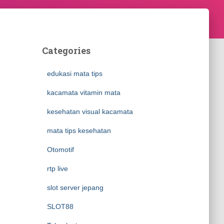
Categories
edukasi mata tips
kacamata vitamin mata
kesehatan visual kacamata
mata tips kesehatan
Otomotif
rtp live
slot server jepang
SLOT88