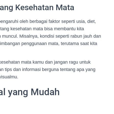
tang Kesehatan Mata
garuhi oleh berbagai faktor seperti usia, diet,
ntang kesehatan mata bisa membantu kita
uncul. Misalnya, kondisi seperti rabun jauh dan
seimbangan penggunaan mata, terutama saat kita
k kesehatan mata kamu dan jangan ragu untuk
n tips dan informasi berguna tentang apa yang
visualmu.
al yang Mudah